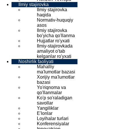
Ilmiy stajirovka
Ilmiy stajirovka
haqida
Normativ-huquqiy
asos
Ilmiy stajirovka
bo'yicha qo'llanma
Hujjatlar ro'yxati
Ilmiy-stajirovkada
amaliyot o'tab
kelganlar ro'yxati
Noshirlik faoliyati
Mahalliy
ma'lumotlar bazasi
Xorijiy ma'lumotlar
bazasi
Yo'riqnoma va
qo'llanmalar
Ko'p so'raladigan
savollar
Yangiliklar
E'lonlar
Loyihalar turlari
Konferensiyalar
Innovatsion