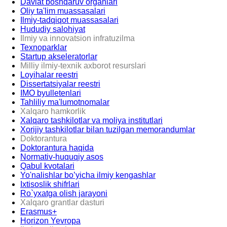
Davlat boshqaruv organlari
Oliy ta'lim muassasalari
Ilmiy-tadqiqot muassasalari
Hududiy salohiyat
Ilmiy va innovatsion infratuzilma
Texnoparklar
Startup akseleratorlar
Milliy ilmiy-texnik axborot resurslari
Loyihalar reestri
Dissertatsiyalar reestri
IMO byulletenlari
Tahliliy ma'lumotnomalar
Xalqaro hamkorlik
Xalqaro tashkilotlar va moliya institutlari
Xorijiy tashkilotlar bilan tuzilgan memorandumlar
Doktorantura
Doktorantura haqida
Normativ-huquqiy asos
Qabul kvotalari
Yo'nalishlar bo’yicha ilmiy kengashlar
Ixtisoslik shifrlari
Ro`yxatga olish jarayoni
Xalqaro grantlar dasturi
Erasmus+
Horizon Yevropa