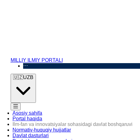
MILLIY ILMIY PORTALI
🇺🇿
UZB
Asosiy sahifa
Portal haqida
Ilm-fan va innovatsiyalar sohasidagi davlat boshqaruvi
Normativ-huquqiy hujjatlar
Davlat dasturlari