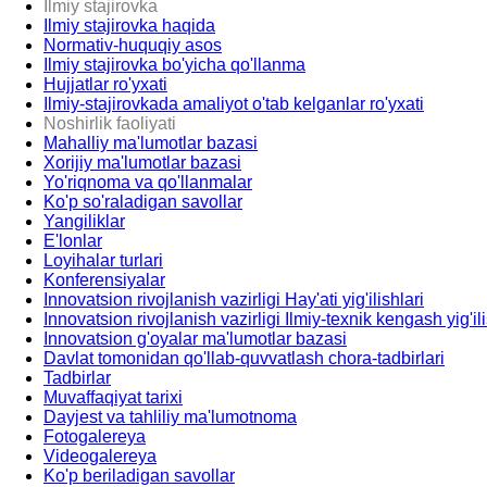
Ilmiy stajirovka
Ilmiy stajirovka haqida
Normativ-huquqiy asos
Ilmiy stajirovka bo'yicha qo'llanma
Hujjatlar ro'yxati
Ilmiy-stajirovkada amaliyot o'tab kelganlar ro'yxati
Noshirlik faoliyati
Mahalliy ma'lumotlar bazasi
Xorijiy ma'lumotlar bazasi
Yo'riqnoma va qo'llanmalar
Ko'p so'raladigan savollar
Yangiliklar
E'lonlar
Loyihalar turlari
Konferensiyalar
Innovatsion rivojlanish vazirligi Hay'ati yig'ilishlari
Innovatsion rivojlanish vazirligi Ilmiy-texnik kengash yig'ili
Innovatsion g'oyalar ma'lumotlar bazasi
Davlat tomonidan qo'llab-quvvatlash chora-tadbirlari
Tadbirlar
Muvaffaqiyat tarixi
Dayjest va tahliliy ma'lumotnoma
Fotogalereya
Videogalereya
Ko'p beriladigan savollar