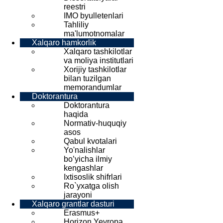
reestri
IMO byulletenlari
Tahliliy
ma'lumotnomalar
Xalqaro hamkorlik
Xalqaro tashkilotlar
va moliya institutlari
Xorijiy tashkilotlar
bilan tuzilgan
memorandumlar
Doktorantura
Doktorantura
haqida
Normativ-huquqiy
asos
Qabul kvotalari
Yo'nalishlar
bo’yicha ilmiy
kengashlar
Ixtisoslik shifrlari
Ro`yxatga olish
jarayoni
Xalqaro grantlar dasturi
Erasmus+
Horizon Yevropa