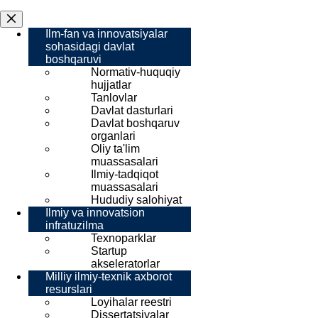
Ilm-fan va innovatsiyalar
sohasidagi davlat
boshqaruvi
Normativ-huquqiy
hujjatlar
Tanlovlar
Davlat dasturlari
Davlat boshqaruv
organlari
Oliy ta'lim
muassasalari
Ilmiy-tadqiqot
muassasalari
Hududiy salohiyat
Ilmiy va innovatsion
infratuzilma
Texnoparklar
Startup
akseleratorlar
Milliy ilmiy-texnik axborot
resurslari
Loyihalar reestri
Dissertatsiyalar