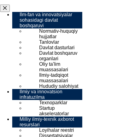
Ilm-fan va innovatsiyalar
sohasidagi davlat
boshqaruvi
Normativ-huquqiy
hujjatlar
Tanlovlar
Davlat dasturlari
Davlat boshqaruv
organlari
Oliy ta'lim
muassasalari
Ilmiy-tadqiqot
muassasalari
Hududiy salohiyat
Ilmiy va innovatsion
infratuzilma
Texnoparklar
Startup
akseleratorlar
Milliy ilmiy-texnik axborot
resurslari
Loyihalar reestri
Dissertatsiyalar