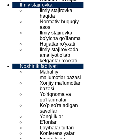
Ilmiy stajirovka
Ilmiy stajirovka
haqida
Normativ-huquqiy
asos
Ilmiy stajirovka
bo'yicha qo'llanma
Hujjatlar ro'yxati
Ilmiy-stajirovkada
amaliyot o'tab
kelganlar ro'yxati
Noshirlik faoliyati
Mahalliy
ma'lumotlar bazasi
Xorijiy ma'lumotlar
bazasi
Yo'riqnoma va
qo'llanmalar
Ko'p so'raladigan
savollar
Yangiliklar
E'lonlar
Loyihalar turlari
Konferensiyalar
Innovatsion