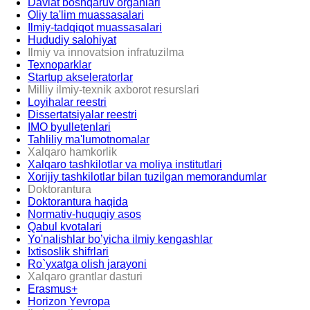
Davlat boshqaruv organlari
Oliy ta'lim muassasalari
Ilmiy-tadqiqot muassasalari
Hududiy salohiyat
Ilmiy va innovatsion infratuzilma
Texnoparklar
Startup akseleratorlar
Milliy ilmiy-texnik axborot resurslari
Loyihalar reestri
Dissertatsiyalar reestri
IMO byulletenlari
Tahliliy ma'lumotnomalar
Xalqaro hamkorlik
Xalqaro tashkilotlar va moliya institutlari
Xorijiy tashkilotlar bilan tuzilgan memorandumlar
Doktorantura
Doktorantura haqida
Normativ-huquqiy asos
Qabul kvotalari
Yo'nalishlar bo’yicha ilmiy kengashlar
Ixtisoslik shifrlari
Ro`yxatga olish jarayoni
Xalqaro grantlar dasturi
Erasmus+
Horizon Yevropa