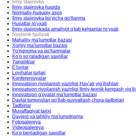
Ilmiy stajirovka
Ilmiy stajirovka haqida
Normativ-huquqiy asos
Ilmiy stajirovka bo'yicha qo'llanma
Hujjatlar ro'yxati
Ilmiy-stajirovkada amaliyot o'tab kelganlar ro'yxati
Noshirlik faoliyati
Mahalliy ma'lumotlar bazasi
Xorijiy ma'lumotlar bazasi
Yo'riqnoma va qo'llanmalar
Ko'p so'raladigan savollar
Yangiliklar
E'lonlar
Loyihalar turlari
Konferensiyalar
Innovatsion rivojlanish vazirligi Hay'ati yig'ilishlari
Innovatsion rivojlanish vazirligi Ilmiy-texnik kengash yig'ili
Innovatsion g'oyalar ma'lumotlar bazasi
Davlat tomonidan qo'llab-quvvatlash chora-tadbirlari
Tadbirlar
Muvaffaqiyat tarixi
Dayjest va tahliliy ma'lumotnoma
Fotogalereya
Videogalereya
Ko'p beriladigan savollar