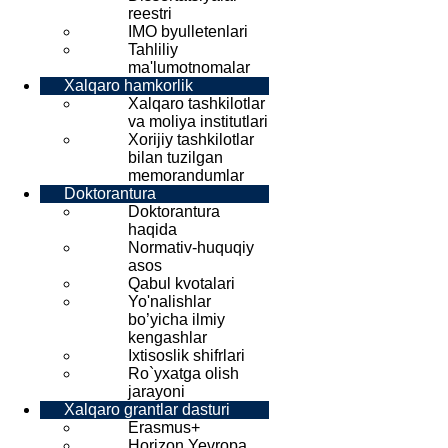
reestri
IMO byulletenlari
Tahliliy
ma'lumotnomalar
Xalqaro hamkorlik
Xalqaro tashkilotlar
va moliya institutlari
Xorijiy tashkilotlar
bilan tuzilgan
memorandumlar
Doktorantura
Doktorantura
haqida
Normativ-huquqiy
asos
Qabul kvotalari
Yo'nalishlar
bo’yicha ilmiy
kengashlar
Ixtisoslik shifrlari
Ro`yxatga olish
jarayoni
Xalqaro grantlar dasturi
Erasmus+
Horizon Yevropa