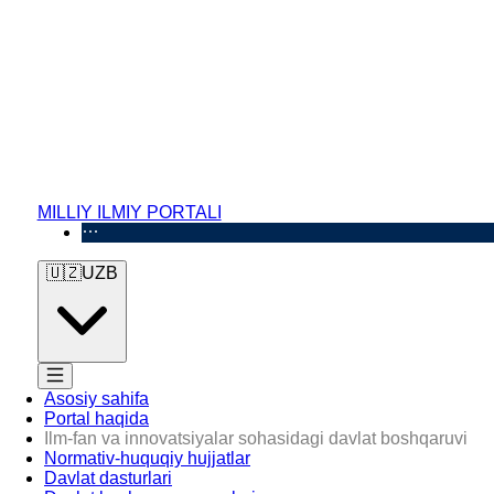
MILLIY ILMIY PORTALI
🇺🇿
UZB
Asosiy sahifa
Portal haqida
Ilm-fan va innovatsiyalar sohasidagi davlat boshqaruvi
Normativ-huquqiy hujjatlar
Davlat dasturlari