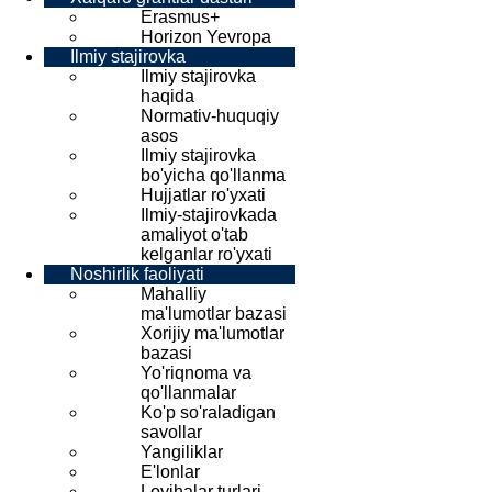
Erasmus+
Horizon Yevropa
Ilmiy stajirovka
Ilmiy stajirovka
haqida
Normativ-huquqiy
asos
Ilmiy stajirovka
bo'yicha qo'llanma
Hujjatlar ro'yxati
Ilmiy-stajirovkada
amaliyot o'tab
kelganlar ro'yxati
Noshirlik faoliyati
Mahalliy
ma'lumotlar bazasi
Xorijiy ma'lumotlar
bazasi
Yo'riqnoma va
qo'llanmalar
Ko'p so'raladigan
savollar
Yangiliklar
E'lonlar
Loyihalar turlari