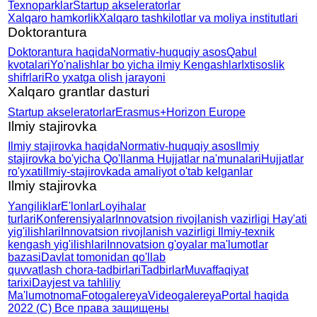
Texnoparklar
Startup akseleratorlar
Xalqaro hamkorlik
Xalqaro tashkilotlar va moliya institutlari
Doktorantura
Doktorantura haqida
Normativ-huquqiy asos
Qabul
kvotalari
Yo'nalishlar bo yicha ilmiy
Kengashlar
Ixtisoslik
shifrlari
Ro yxatga olish jarayoni
Xalqaro grantlar dasturi
Startup akseleratorlar
Erasmus+
Horizon Europe
Ilmiy stajirovka
Ilmiy stajirovka haqida
Normativ-huquqiy asos
Ilmiy
stajirovka bo'yicha
Qo'llanma
Hujjatlar na'munalari
Hujjatlar
ro'yxati
Ilmiy-stajirovkada amaliyot
o'tab kelganlar
Ilmiy stajirovka
Yangiliklar
E'lonlar
Loyihalar
turlari
Konferensiyalar
Innovatsion rivojlanish
vazirligi Hay'ati
yig'ilishlari
Innovatsion rivojlanish
vazirligi Ilmiy-texnik
kengash
yig'ilishlari
Innovatsion g'oyalar
ma'lumotlar
bazasi
Davlat tomonidan qo'llab
quvvatlash chora-tadbirlari
Tadbirlar
Muvaffaqiyat
tarixi
Dayjest va tahliliy
Ma'lumotnoma
Fotogalereya
Videogalereya
Portal haqida
2022 (C) Все права защищены