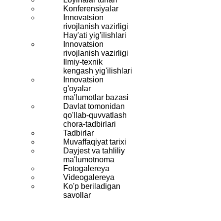
Konferensiyalar
Innovatsion
rivojlanish vazirligi
Hay'ati yig'ilishlari
Innovatsion
rivojlanish vazirligi
Ilmiy-texnik
kengash yig'ilishlari
Innovatsion
g'oyalar
ma'lumotlar bazasi
Davlat tomonidan
qo'llab-quvvatlash
chora-tadbirlari
Tadbirlar
Muvaffaqiyat tarixi
Dayjest va tahliliy
ma'lumotnoma
Fotogalereya
Videogalereya
Ko'p beriladigan
savollar