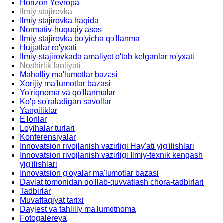
Horizon Yevropa
Ilmiy stajirovka
Ilmiy stajirovka haqida
Normativ-huquqiy asos
Ilmiy stajirovka bo'yicha qo'llanma
Hujjatlar ro'yxati
Ilmiy-stajirovkada amaliyot o'tab kelganlar ro'yxati
Noshirlik faoliyati
Mahalliy ma'lumotlar bazasi
Xorijiy ma'lumotlar bazasi
Yo'riqnoma va qo'llanmalar
Ko'p so'raladigan savollar
Yangiliklar
E'lonlar
Loyihalar turlari
Konferensiyalar
Innovatsion rivojlanish vazirligi Hay'ati yig'ilishlari
Innovatsion rivojlanish vazirligi Ilmiy-texnik kengash
yig'ilishlari
Innovatsion g'oyalar ma'lumotlar bazasi
Davlat tomonidan qo'llab-quvvatlash chora-tadbirlari
Tadbirlar
Muvaffaqiyat tarixi
Dayjest va tahliliy ma'lumotnoma
Fotogalereya