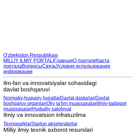
O'zbekiston Respublikasi
MILLIY ILMIY PORTALI
Главная
О портале
Карта
портала
Вопросы
Связь
Условия использования
информации
Ilm-fan va innovatsiyalar sohasidagi
davlat boshqaruvi
Normativ-huquqiy hujjatlar
Davlat dasturlari
Davlat
boshqaruv organlari
Oliy ta'lim muassasalari
Ilmiy-tadqiqot
muassasalari
Hududiy salohiyat
Ilmiy va innovatsion infratuzilma
Texnoparklar
Startup akseleratorlar
Milliy ilmiy texnik axborot resurslari