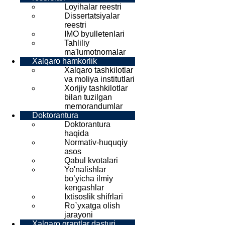
Loyihalar reestri
Dissertatsiyalar
reestri
IMO byulletenlari
Tahliliy
ma'lumotnomalar
Xalqaro hamkorlik
Xalqaro tashkilotlar
va moliya institutlari
Xorijiy tashkilotlar
bilan tuzilgan
memorandumlar
Doktorantura
Doktorantura
haqida
Normativ-huquqiy
asos
Qabul kvotalari
Yo'nalishlar
bo’yicha ilmiy
kengashlar
Ixtisoslik shifrlari
Ro`yxatga olish
jarayoni
Xalqaro grantlar dasturi