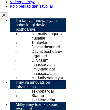
Videogalereya
Ko'p beriladigan savollar
Ilm-fan va innovatsiyalar
sohasidagi davlat
boshqaruvi
Normativ-huquqiy
hujjatlar
Tanlovlar
Davlat dasturlari
Davlat boshqaruv
organlari
Oliy ta'lim
muassasalari
Ilmiy-tadqiqot
muassasalari
Hududiy salohiyat
Ilmiy va innovatsion
infratuzilma
Texnoparklar
Startup
akseleratorlar
Milliy ilmiy-texnik axborot
resurslari