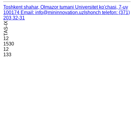
Toshkent shahar, Olmazor tumani Universitet ko'chasi, 7-uy
100174
Email: info@mininnovation.uz
Ishonch telefon: (371)
203 32-31
TAS-IX
12
1530
12
133