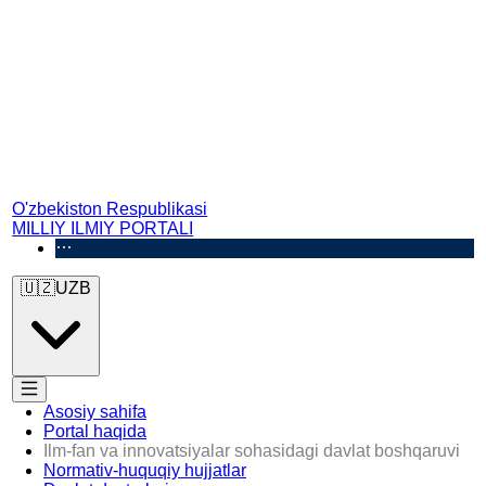
O'zbekiston Respublikasi
MILLIY ILMIY PORTALI
🇺🇿
UZB
Asosiy sahifa
Portal haqida
Ilm-fan va innovatsiyalar sohasidagi davlat boshqaruvi
Normativ-huquqiy hujjatlar