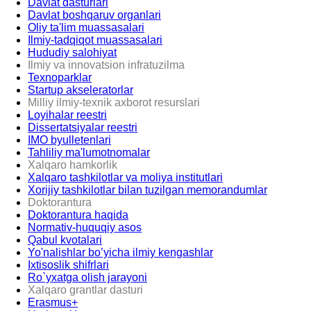
Davlat dasturlari
Davlat boshqaruv organlari
Oliy ta'lim muassasalari
Ilmiy-tadqiqot muassasalari
Hududiy salohiyat
Ilmiy va innovatsion infratuzilma
Texnoparklar
Startup akseleratorlar
Milliy ilmiy-texnik axborot resurslari
Loyihalar reestri
Dissertatsiyalar reestri
IMO byulletenlari
Tahliliy ma'lumotnomalar
Xalqaro hamkorlik
Xalqaro tashkilotlar va moliya institutlari
Xorijiy tashkilotlar bilan tuzilgan memorandumlar
Doktorantura
Doktorantura haqida
Normativ-huquqiy asos
Qabul kvotalari
Yo'nalishlar bo’yicha ilmiy kengashlar
Ixtisoslik shifrlari
Ro`yxatga olish jarayoni
Xalqaro grantlar dasturi
Erasmus+