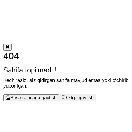
✖
404
Sahifa topilmadi !
Kechirasiz, siz qidirgan sahifa mavjud emas yoki o‘chirib
yuborilgan.
Bosh sahifaga qaytish
Ortga qaytish