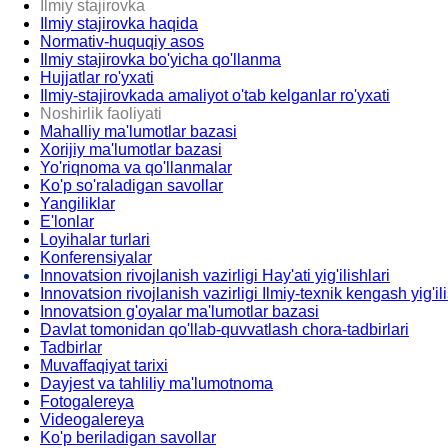
Ilmiy stajirovka
Ilmiy stajirovka haqida
Normativ-huquqiy asos
Ilmiy stajirovka bo'yicha qo'llanma
Hujjatlar ro'yxati
Ilmiy-stajirovkada amaliyot o'tab kelganlar ro'yxati
Noshirlik faoliyati
Mahalliy ma'lumotlar bazasi
Xorijiy ma'lumotlar bazasi
Yo'riqnoma va qo'llanmalar
Ko'p so'raladigan savollar
Yangiliklar
E'lonlar
Loyihalar turlari
Konferensiyalar
Innovatsion rivojlanish vazirligi Hay'ati yig'ilishlari
Innovatsion rivojlanish vazirligi Ilmiy-texnik kengash yig'ili
Innovatsion g'oyalar ma'lumotlar bazasi
Davlat tomonidan qo'llab-quvvatlash chora-tadbirlari
Tadbirlar
Muvaffaqiyat tarixi
Dayjest va tahliliy ma'lumotnoma
Fotogalereya
Videogalereya
Ko'p beriladigan savollar