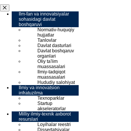
Ilm-fan va innovatsiyalar
sohasidagi davlat
boshqaruvi
Normativ-huquqiy
hujjatlar
Tanlovlar
Davlat dasturlari
Davlat boshqaruv
organlari
Oliy ta'lim
muassasalari
Ilmiy-tadqiqot
muassasalari
Hududiy salohiyat
Ilmiy va innovatsion
infratuzilma
Texnoparklar
Startup
akseleratorlar
Milliy ilmiy-texnik axborot
resurslari
Loyihalar reestri
Dissertatsiyalar