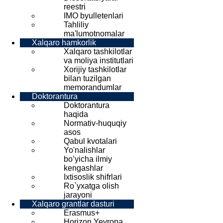
reestri
IMO byulletenlari
Tahliliy
ma'lumotnomalar
Xalqaro hamkorlik
Xalqaro tashkilotlar
va moliya institutlari
Xorijiy tashkilotlar
bilan tuzilgan
memorandumlar
Doktorantura
Doktorantura
haqida
Normativ-huquqiy
asos
Qabul kvotalari
Yo'nalishlar
bo’yicha ilmiy
kengashlar
Ixtisoslik shifrlari
Ro`yxatga olish
jarayoni
Xalqaro grantlar dasturi
Erasmus+
Horizon Yevropa