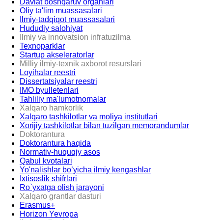
Davlat boshqaruv organlari
Oliy ta'lim muassasalari
Ilmiy-tadqiqot muassasalari
Hududiy salohiyat
Ilmiy va innovatsion infratuzilma
Texnoparklar
Startup akseleratorlar
Milliy ilmiy-texnik axborot resurslari
Loyihalar reestri
Dissertatsiyalar reestri
IMO byulletenlari
Tahliliy ma'lumotnomalar
Xalqaro hamkorlik
Xalqaro tashkilotlar va moliya institutlari
Xorijiy tashkilotlar bilan tuzilgan memorandumlar
Doktorantura
Doktorantura haqida
Normativ-huquqiy asos
Qabul kvotalari
Yo'nalishlar bo’yicha ilmiy kengashlar
Ixtisoslik shifrlari
Ro`yxatga olish jarayoni
Xalqaro grantlar dasturi
Erasmus+
Horizon Yevropa