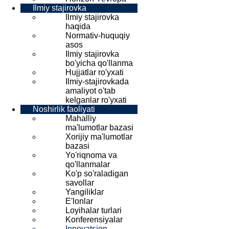
Ilmiy stajirovka
Ilmiy stajirovka
haqida
Normativ-huquqiy
asos
Ilmiy stajirovka
bo'yicha qo'llanma
Hujjatlar ro'yxati
Ilmiy-stajirovkada
amaliyot o'tab
kelganlar ro'yxati
Noshirlik faoliyati
Mahalliy
ma'lumotlar bazasi
Xorijiy ma'lumotlar
bazasi
Yo'riqnoma va
qo'llanmalar
Ko'p so'raladigan
savollar
Yangiliklar
E'lonlar
Loyihalar turlari
Konferensiyalar
Innovatsion