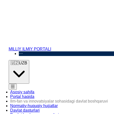
MILLIY ILMIY PORTALI
🇺🇿
UZB
Asosiy sahifa
Portal haqida
Ilm-fan va innovatsiyalar sohasidagi davlat boshqaruvi
Normativ-huquqiy hujjatlar
Davlat dasturlari