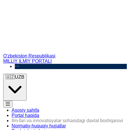
O'zbekiston Respublikasi
MILLIY ILMIY PORTALI
🇺🇿
UZB
Asosiy sahifa
Portal haqida
Ilm-fan va innovatsiyalar sohasidagi davlat boshqaruvi
Normativ-huquqiy hujjatlar