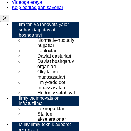
Videogalereya
Ko'p beriladigan savollar
Ilm-fan va innovatsiyalar
sohasidagi davlat
boshqaruvi
Normativ-huquqiy
hujjatlar
Tanlovlar
Davlat dasturlari
Davlat boshqaruv
organlari
Oliy ta'lim
muassasalari
Ilmiy-tadqiqot
muassasalari
Hududiy salohiyat
Ilmiy va innovatsion
infratuzilma
Texnoparklar
Startup
akseleratorlar
Milliy ilmiy-texnik axborot
resurslari