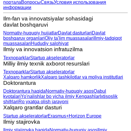
портала
Вопросы
Связь
Условия использования
информации
Ilm-fan va innovatsiyalar sohasidagi
davlat boshqaruvi
Normativ-huquqiy hujjatlar
Davlat dasturlari
Davlat
boshqaruv organlari
Oliy ta'lim muassasalari
Ilmiy-tadqiqot
muassasalari
Hududiy salohiyat
Ilmiy va innovatsion infratuzilma
Texnoparklar
Startup akseleratorlar
Milliy ilmiy texnik axborot resurslari
Texnoparklar
Startup akseleratorlar
Xalqaro hamkorlik
Xalqaro tashkilotlar va moliya institutlari
Doktorantura
Doktorantura haqida
Normativ-huquqiy asos
Qabul
kvotalari
Yo'nalishlar bo yicha ilmiy
Kengashlar
Ixtisoslik
shifrlari
Ro yxatga olish jarayoni
Xalqaro grantlar dasturi
Startup akseleratorlar
Erasmus+
Horizon Europe
Ilmiy stajirovka
Ilmiy stajirovka haqida
Normativ-huquqiy asos
Ilmiy