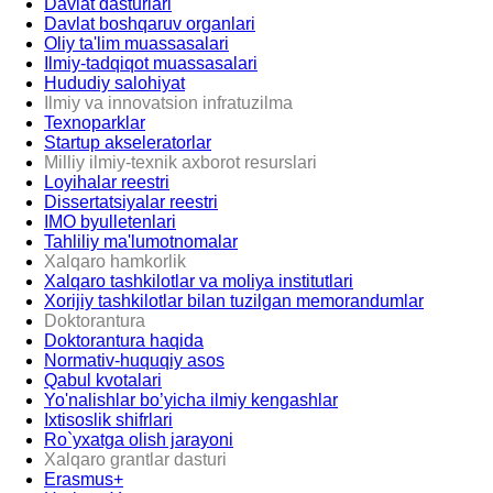
Davlat dasturlari
Davlat boshqaruv organlari
Oliy ta'lim muassasalari
Ilmiy-tadqiqot muassasalari
Hududiy salohiyat
Ilmiy va innovatsion infratuzilma
Texnoparklar
Startup akseleratorlar
Milliy ilmiy-texnik axborot resurslari
Loyihalar reestri
Dissertatsiyalar reestri
IMO byulletenlari
Tahliliy ma'lumotnomalar
Xalqaro hamkorlik
Xalqaro tashkilotlar va moliya institutlari
Xorijiy tashkilotlar bilan tuzilgan memorandumlar
Doktorantura
Doktorantura haqida
Normativ-huquqiy asos
Qabul kvotalari
Yo'nalishlar bo’yicha ilmiy kengashlar
Ixtisoslik shifrlari
Ro`yxatga olish jarayoni
Xalqaro grantlar dasturi
Erasmus+