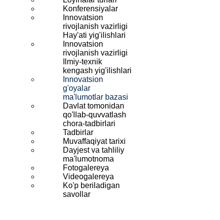
Konferensiyalar
Innovatsion
rivojlanish vazirligi
Hay'ati yig'ilishlari
Innovatsion
rivojlanish vazirligi
Ilmiy-texnik
kengash yig'ilishlari
Innovatsion
g'oyalar
ma'lumotlar bazasi
Davlat tomonidan
qo'llab-quvvatlash
chora-tadbirlari
Tadbirlar
Muvaffaqiyat tarixi
Dayjest va tahliliy
ma'lumotnoma
Fotogalereya
Videogalereya
Ko'p beriladigan
savollar