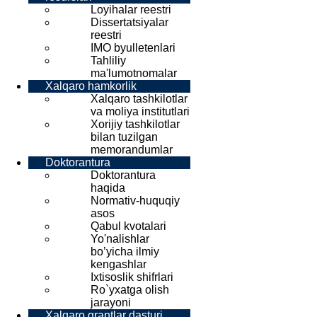
Loyihalar reestri
Dissertatsiyalar
reestri
IMO byulletenlari
Tahliliy
ma'lumotnomalar
Xalqaro hamkorlik
Xalqaro tashkilotlar
va moliya institutlari
Xorijiy tashkilotlar
bilan tuzilgan
memorandumlar
Doktorantura
Doktorantura
haqida
Normativ-huquqiy
asos
Qabul kvotalari
Yo'nalishlar
bo’yicha ilmiy
kengashlar
Ixtisoslik shifrlari
Ro`yxatga olish
jarayoni
Xalqaro grantlar dasturi