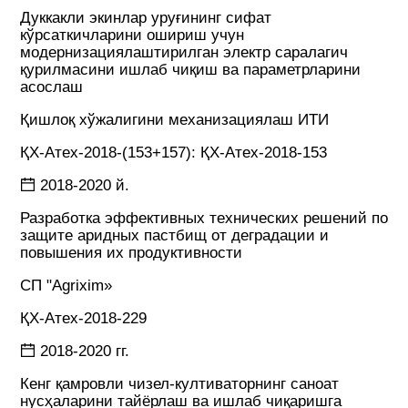
Дуккакли экинлар уруғининг сифат
кўрсаткичларини ошириш учун
модернизациялаштирилган электр саралагич
қурилмасини ишлаб чиқиш ва параметрларини
асослаш
Қишлоқ хўжалигини механизациялаш ИТИ
ҚХ-Атех-2018-(153+157): ҚХ-Атех-2018-153
2018-2020 й.
Разработка эффективных технических решений по
защите аридных пастбищ от деградации и
повышения их продуктивности
СП "Agrixim»
ҚХ-Атех-2018-229
2018-2020 гг.
Кенг қамровли чизел-култиваторнинг саноат
нусҳаларини тайёрлаш ва ишлаб чиқаришга