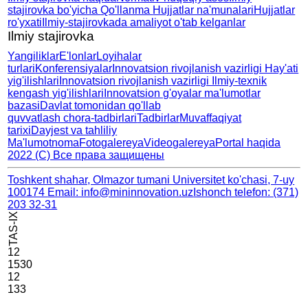
stajirovka bo'yicha
Qo'llanma
Hujjatlar na'munalari
Hujjatlar
ro'yxati
Ilmiy-stajirovkada amaliyot
o'tab kelganlar
Ilmiy stajirovka
Yangiliklar
E'lonlar
Loyihalar
turlari
Konferensiyalar
Innovatsion rivojlanish
vazirligi Hay'ati
yig'ilishlari
Innovatsion rivojlanish
vazirligi Ilmiy-texnik
kengash
yig'ilishlari
Innovatsion g'oyalar
ma'lumotlar
bazasi
Davlat tomonidan qo'llab
quvvatlash chora-tadbirlari
Tadbirlar
Muvaffaqiyat
tarixi
Dayjest va tahliliy
Ma'lumotnoma
Fotogalereya
Videogalereya
Portal haqida
2022 (C) Все права защищены
Toshkent shahar, Olmazor tumani Universitet ko'chasi, 7-uy
100174
Email: info@mininnovation.uz
Ishonch telefon: (371)
203 32-31
TAS-IX
12
1530
12
133