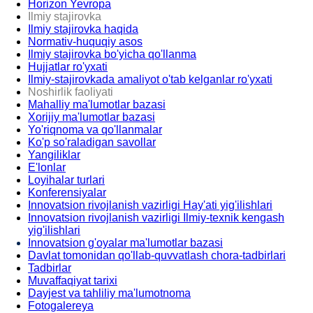
Horizon Yevropa
Ilmiy stajirovka
Ilmiy stajirovka haqida
Normativ-huquqiy asos
Ilmiy stajirovka bo'yicha qo'llanma
Hujjatlar ro'yxati
Ilmiy-stajirovkada amaliyot o'tab kelganlar ro'yxati
Noshirlik faoliyati
Mahalliy ma'lumotlar bazasi
Xorijiy ma'lumotlar bazasi
Yo'riqnoma va qo'llanmalar
Ko'p so'raladigan savollar
Yangiliklar
E'lonlar
Loyihalar turlari
Konferensiyalar
Innovatsion rivojlanish vazirligi Hay'ati yig'ilishlari
Innovatsion rivojlanish vazirligi Ilmiy-texnik kengash
yig'ilishlari
Innovatsion g'oyalar ma'lumotlar bazasi
Davlat tomonidan qo'llab-quvvatlash chora-tadbirlari
Tadbirlar
Muvaffaqiyat tarixi
Dayjest va tahliliy ma'lumotnoma
Fotogalereya