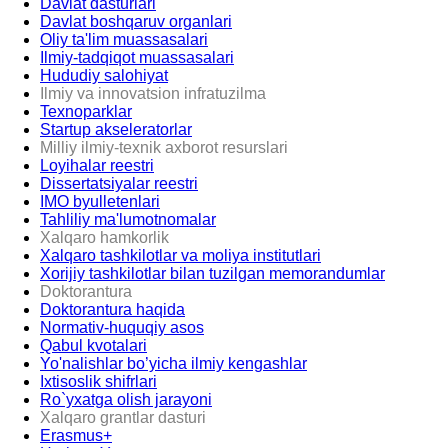
Davlat dasturlari
Davlat boshqaruv organlari
Oliy ta'lim muassasalari
Ilmiy-tadqiqot muassasalari
Hududiy salohiyat
Ilmiy va innovatsion infratuzilma
Texnoparklar
Startup akseleratorlar
Milliy ilmiy-texnik axborot resurslari
Loyihalar reestri
Dissertatsiyalar reestri
IMO byulletenlari
Tahliliy ma'lumotnomalar
Xalqaro hamkorlik
Xalqaro tashkilotlar va moliya institutlari
Xorijiy tashkilotlar bilan tuzilgan memorandumlar
Doktorantura
Doktorantura haqida
Normativ-huquqiy asos
Qabul kvotalari
Yo'nalishlar bo’yicha ilmiy kengashlar
Ixtisoslik shifrlari
Ro`yxatga olish jarayoni
Xalqaro grantlar dasturi
Erasmus+