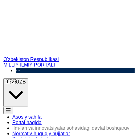
O'zbekiston Respublikasi
MILLIY ILMIY PORTALI
🇺🇿
UZB
Asosiy sahifa
Portal haqida
Ilm-fan va innovatsiyalar sohasidagi davlat boshqaruvi
Normativ-huquqiy hujjatlar