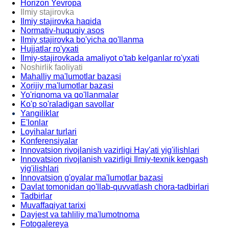
Horizon Yevropa
Ilmiy stajirovka
Ilmiy stajirovka haqida
Normativ-huquqiy asos
Ilmiy stajirovka bo'yicha qo'llanma
Hujjatlar ro'yxati
Ilmiy-stajirovkada amaliyot o'tab kelganlar ro'yxati
Noshirlik faoliyati
Mahalliy ma'lumotlar bazasi
Xorijiy ma'lumotlar bazasi
Yo'riqnoma va qo'llanmalar
Ko'p so'raladigan savollar
Yangiliklar
E'lonlar
Loyihalar turlari
Konferensiyalar
Innovatsion rivojlanish vazirligi Hay'ati yig'ilishlari
Innovatsion rivojlanish vazirligi Ilmiy-texnik kengash
yig'ilishlari
Innovatsion g'oyalar ma'lumotlar bazasi
Davlat tomonidan qo'llab-quvvatlash chora-tadbirlari
Tadbirlar
Muvaffaqiyat tarixi
Dayjest va tahliliy ma'lumotnoma
Fotogalereya