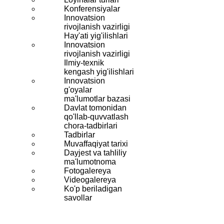
Konferensiyalar
Innovatsion
rivojlanish vazirligi
Hay'ati yig'ilishlari
Innovatsion
rivojlanish vazirligi
Ilmiy-texnik
kengash yig'ilishlari
Innovatsion
g'oyalar
ma'lumotlar bazasi
Davlat tomonidan
qo'llab-quvvatlash
chora-tadbirlari
Tadbirlar
Muvaffaqiyat tarixi
Dayjest va tahliliy
ma'lumotnoma
Fotogalereya
Videogalereya
Ko'p beriladigan
savollar