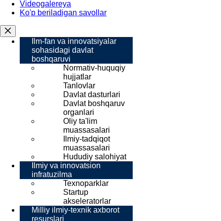
Videogalereya
Ko'p beriladigan savollar
Ilm-fan va innovatsiyalar
sohasidagi davlat
boshqaruvi
Normativ-huquqiy
hujjatlar
Tanlovlar
Davlat dasturlari
Davlat boshqaruv
organlari
Oliy ta'lim
muassasalari
Ilmiy-tadqiqot
muassasalari
Hududiy salohiyat
Ilmiy va innovatsion
infratuzilma
Texnoparklar
Startup
akseleratorlar
Milliy ilmiy-texnik axborot
resurslari