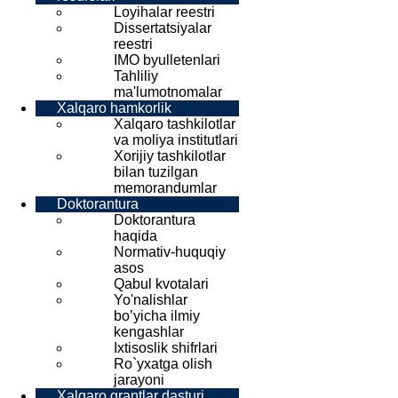
Loyihalar reestri
Dissertatsiyalar
reestri
IMO byulletenlari
Tahliliy
ma'lumotnomalar
Xalqaro hamkorlik
Xalqaro tashkilotlar
va moliya institutlari
Xorijiy tashkilotlar
bilan tuzilgan
memorandumlar
Doktorantura
Doktorantura
haqida
Normativ-huquqiy
asos
Qabul kvotalari
Yo'nalishlar
bo’yicha ilmiy
kengashlar
Ixtisoslik shifrlari
Ro`yxatga olish
jarayoni
Xalqaro grantlar dasturi