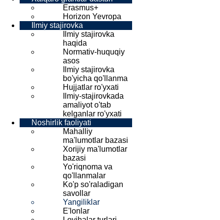
Erasmus+
Horizon Yevropa
Ilmiy stajirovka
Ilmiy stajirovka
haqida
Normativ-huquqiy
asos
Ilmiy stajirovka
bo'yicha qo'llanma
Hujjatlar ro'yxati
Ilmiy-stajirovkada
amaliyot o'tab
kelganlar ro'yxati
Noshirlik faoliyati
Mahalliy
ma'lumotlar bazasi
Xorijiy ma'lumotlar
bazasi
Yo'riqnoma va
qo'llanmalar
Ko'p so'raladigan
savollar
Yangiliklar
E'lonlar
Loyihalar turlari