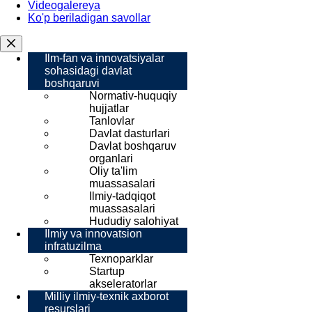
Videogalereya
Ko'p beriladigan savollar
Ilm-fan va innovatsiyalar
sohasidagi davlat
boshqaruvi
Normativ-huquqiy
hujjatlar
Tanlovlar
Davlat dasturlari
Davlat boshqaruv
organlari
Oliy ta'lim
muassasalari
Ilmiy-tadqiqot
muassasalari
Hududiy salohiyat
Ilmiy va innovatsion
infratuzilma
Texnoparklar
Startup
akseleratorlar
Milliy ilmiy-texnik axborot
resurslari