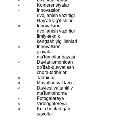
Konferensiyalar
Innovatsion
rivojlanish vazirligi
Hay'ati yig'ilishlari
Innovatsion
rivojlanish vazirligi
Ilmiy-texnik
kengash yig'ilishlari
Innovatsion
g'oyalar
ma'lumotlar bazasi
Davlat tomonidan
qo'llab-quvvatlash
chora-tadbirlari
Tadbirlar
Muvaffaqiyat tarixi
Dayjest va tahliliy
ma'lumotnoma
Fotogalereya
Videogalereya
Ko'p beriladigan
savollar