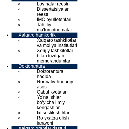
Loyihalar reestri
Dissertatsiyalar
reestri
IMO byulletenlari
Tahliliy
ma'lumotnomalar
Xalqaro hamkorlik
Xalqaro tashkilotlar
va moliya institutlari
Xorijiy tashkilotlar
bilan tuzilgan
memorandumlar
Doktorantura
Doktorantura
haqida
Normativ-huquqiy
asos
Qabul kvotalari
Yo'nalishlar
bo’yicha ilmiy
kengashlar
Ixtisoslik shifrlari
Ro`yxatga olish
jarayoni
Xalqaro grantlar dasturi