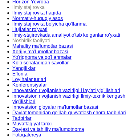
Horizon Yevropa
Ilmiy stajirovka
Ilmiy stajirovka haqida
Normativ-huquqiy asos
Ilmiy stajirovka bo'yicha qo'llanma
Hujjatlar ro'yxati
Ilmiy-stajirovkada amaliyot o'tab kelganlar ro'yxati
Noshirlik faoliyati
Mahalliy ma'lumotlar bazasi
Xorijiy ma'lumotlar bazasi
Yo'riqnoma va qo'llanmalar
Ko'p so'raladigan savollar
Yangiliklar
E'lonlar
Loyihalar turlari
Konferensiyalar
Innovatsion rivojlanish vazirligi Hay'ati yig'ilishlari
Innovatsion rivojlanish vazirligi Ilmiy-texnik kengash
yig'ilishlari
Innovatsion g'oyalar ma'lumotlar bazasi
Davlat tomonidan qo'llab-quvvatlash chora-tadbirlari
Tadbirlar
Muvaffaqiyat tarixi
Dayjest va tahliliy ma'lumotnoma
Fotogalereya