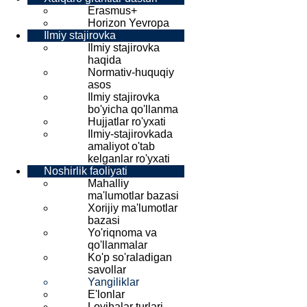
Erasmus+
Horizon Yevropa
Ilmiy stajirovka
Ilmiy stajirovka
haqida
Normativ-huquqiy
asos
Ilmiy stajirovka
bo'yicha qo'llanma
Hujjatlar ro'yxati
Ilmiy-stajirovkada
amaliyot o'tab
kelganlar ro'yxati
Noshirlik faoliyati
Mahalliy
ma'lumotlar bazasi
Xorijiy ma'lumotlar
bazasi
Yo'riqnoma va
qo'llanmalar
Ko'p so'raladigan
savollar
Yangiliklar
E'lonlar
Loyihalar turlari