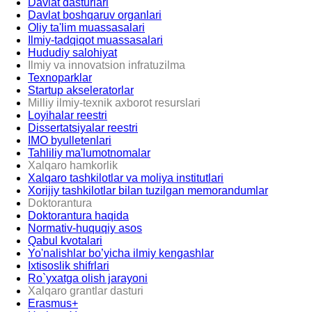
Davlat dasturlari
Davlat boshqaruv organlari
Oliy ta'lim muassasalari
Ilmiy-tadqiqot muassasalari
Hududiy salohiyat
Ilmiy va innovatsion infratuzilma
Texnoparklar
Startup akseleratorlar
Milliy ilmiy-texnik axborot resurslari
Loyihalar reestri
Dissertatsiyalar reestri
IMO byulletenlari
Tahliliy ma'lumotnomalar
Xalqaro hamkorlik
Xalqaro tashkilotlar va moliya institutlari
Xorijiy tashkilotlar bilan tuzilgan memorandumlar
Doktorantura
Doktorantura haqida
Normativ-huquqiy asos
Qabul kvotalari
Yo'nalishlar bo’yicha ilmiy kengashlar
Ixtisoslik shifrlari
Ro`yxatga olish jarayoni
Xalqaro grantlar dasturi
Erasmus+