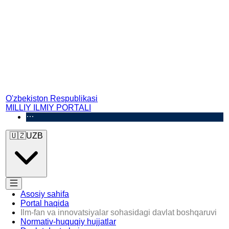
O'zbekiston Respublikasi
MILLIY ILMIY PORTALI
🇺🇿
UZB
Asosiy sahifa
Portal haqida
Ilm-fan va innovatsiyalar sohasidagi davlat boshqaruvi
Normativ-huquqiy hujjatlar