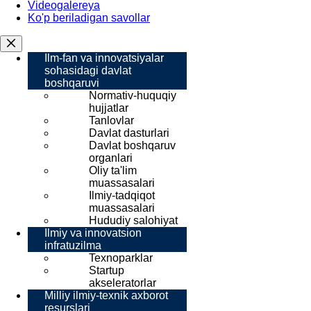
Videogalereya
Ko'p beriladigan savollar
Ilm-fan va innovatsiyalar
sohasidagi davlat
boshqaruvi
Normativ-huquqiy
hujjatlar
Tanlovlar
Davlat dasturlari
Davlat boshqaruv
organlari
Oliy ta'lim
muassasalari
Ilmiy-tadqiqot
muassasalari
Hududiy salohiyat
Ilmiy va innovatsion
infratuzilma
Texnoparklar
Startup
akseleratorlar
Milliy ilmiy-texnik axborot
resurslari