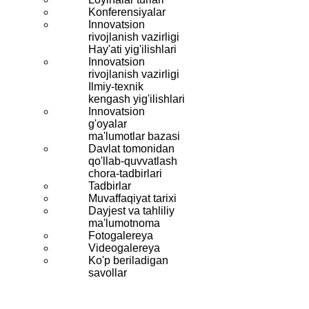
Konferensiyalar
Innovatsion
rivojlanish vazirligi
Hay'ati yig'ilishlari
Innovatsion
rivojlanish vazirligi
Ilmiy-texnik
kengash yig'ilishlari
Innovatsion
g'oyalar
ma'lumotlar bazasi
Davlat tomonidan
qo'llab-quvvatlash
chora-tadbirlari
Tadbirlar
Muvaffaqiyat tarixi
Dayjest va tahliliy
ma'lumotnoma
Fotogalereya
Videogalereya
Ko'p beriladigan
savollar