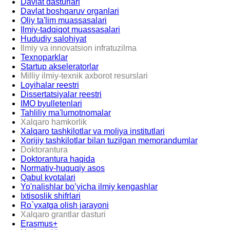
Davlat dasturlari
Davlat boshqaruv organlari
Oliy ta'lim muassasalari
Ilmiy-tadqiqot muassasalari
Hududiy salohiyat
Ilmiy va innovatsion infratuzilma
Texnoparklar
Startup akseleratorlar
Milliy ilmiy-texnik axborot resurslari
Loyihalar reestri
Dissertatsiyalar reestri
IMO byulletenlari
Tahliliy ma'lumotnomalar
Xalqaro hamkorlik
Xalqaro tashkilotlar va moliya institutlari
Xorijiy tashkilotlar bilan tuzilgan memorandumlar
Doktorantura
Doktorantura haqida
Normativ-huquqiy asos
Qabul kvotalari
Yo'nalishlar bo’yicha ilmiy kengashlar
Ixtisoslik shifrlari
Ro`yxatga olish jarayoni
Xalqaro grantlar dasturi
Erasmus+