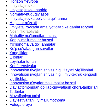
Horizon Yevropa
Ilmiy stajirovka
Ilmiy stajirovka haqida
Normativ-huquqiy asos
Ilmiy stajirovka bo'yicha qo'llanma
Hujjatlar ro'yxati
Ilmiy-stajirovkada amaliyot o'tab kelganlar ro'yxati
Noshirlik faoliyati
Mahalliy ma'lumotlar bazasi
Xorijiy ma'lumotlar bazasi
Yo'riqnoma va qo'llanmalar
Ko'p so'raladigan savollar
Yangiliklar
E'lonlar
Loyihalar turlari
Konferensiyalar
Innovatsion rivojlanish vazirligi Hay'ati yig'ilishlari
Innovatsion rivojlanish vazirligi Ilmiy-texnik kengash
yig'ilishlari
Innovatsion g'oyalar ma'lumotlar bazasi
Davlat tomonidan qo'llab-quvvatlash chora-tadbirlari
Tadbirlar
Muvaffaqiyat tarixi
Dayjest va tahliliy ma'lumotnoma
Fotogalereya