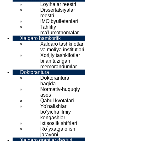
Loyihalar reestri
Dissertatsiyalar
reestri
IMO byulletenlari
Tahliliy
ma'lumotnomalar
Xalqaro hamkorlik
Xalqaro tashkilotlar
va moliya institutlari
Xorijiy tashkilotlar
bilan tuzilgan
memorandumlar
Doktorantura
Doktorantura
haqida
Normativ-huquqiy
asos
Qabul kvotalari
Yo'nalishlar
bo’yicha ilmiy
kengashlar
Ixtisoslik shifrlari
Ro`yxatga olish
jarayoni
Xalqaro grantlar dasturi