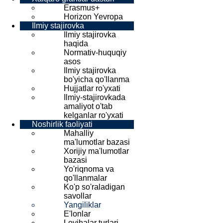
Erasmus+
Horizon Yevropa
Ilmiy stajirovka
Ilmiy stajirovka
haqida
Normativ-huquqiy
asos
Ilmiy stajirovka
bo'yicha qo'llanma
Hujjatlar ro'yxati
Ilmiy-stajirovkada
amaliyot o'tab
kelganlar ro'yxati
Noshirlik faoliyati
Mahalliy
ma'lumotlar bazasi
Xorijiy ma'lumotlar
bazasi
Yo'riqnoma va
qo'llanmalar
Ko'p so'raladigan
savollar
Yangiliklar
E'lonlar
Loyihalar turlari