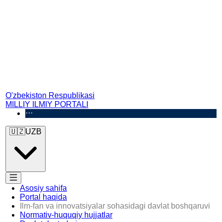
O'zbekiston Respublikasi
MILLIY ILMIY PORTALI
🇺🇿
UZB
Asosiy sahifa
Portal haqida
Ilm-fan va innovatsiyalar sohasidagi davlat boshqaruvi
Normativ-huquqiy hujjatlar