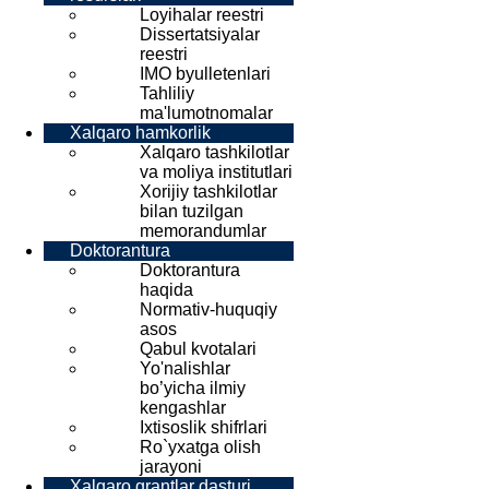
Loyihalar reestri
Dissertatsiyalar
reestri
IMO byulletenlari
Tahliliy
ma'lumotnomalar
Xalqaro hamkorlik
Xalqaro tashkilotlar
va moliya institutlari
Xorijiy tashkilotlar
bilan tuzilgan
memorandumlar
Doktorantura
Doktorantura
haqida
Normativ-huquqiy
asos
Qabul kvotalari
Yo'nalishlar
bo’yicha ilmiy
kengashlar
Ixtisoslik shifrlari
Ro`yxatga olish
jarayoni
Xalqaro grantlar dasturi