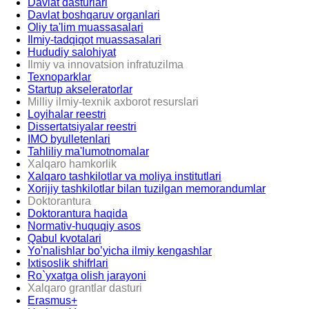
Davlat dasturlari
Davlat boshqaruv organlari
Oliy ta'lim muassasalari
Ilmiy-tadqiqot muassasalari
Hududiy salohiyat
Ilmiy va innovatsion infratuzilma
Texnoparklar
Startup akseleratorlar
Milliy ilmiy-texnik axborot resurslari
Loyihalar reestri
Dissertatsiyalar reestri
IMO byulletenlari
Tahliliy ma'lumotnomalar
Xalqaro hamkorlik
Xalqaro tashkilotlar va moliya institutlari
Xorijiy tashkilotlar bilan tuzilgan memorandumlar
Doktorantura
Doktorantura haqida
Normativ-huquqiy asos
Qabul kvotalari
Yo'nalishlar bo’yicha ilmiy kengashlar
Ixtisoslik shifrlari
Ro`yxatga olish jarayoni
Xalqaro grantlar dasturi
Erasmus+