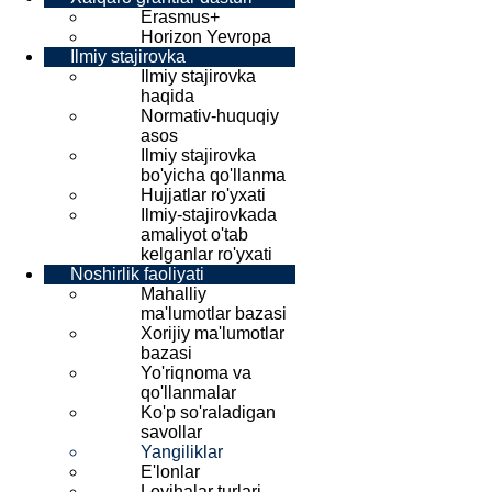
Erasmus+
Horizon Yevropa
Ilmiy stajirovka
Ilmiy stajirovka
haqida
Normativ-huquqiy
asos
Ilmiy stajirovka
bo'yicha qo'llanma
Hujjatlar ro'yxati
Ilmiy-stajirovkada
amaliyot o'tab
kelganlar ro'yxati
Noshirlik faoliyati
Mahalliy
ma'lumotlar bazasi
Xorijiy ma'lumotlar
bazasi
Yo'riqnoma va
qo'llanmalar
Ko'p so'raladigan
savollar
Yangiliklar
E'lonlar
Loyihalar turlari