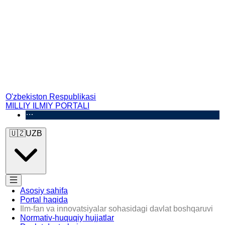
O'zbekiston Respublikasi
MILLIY ILMIY PORTALI
🇺🇿
UZB
Asosiy sahifa
Portal haqida
Ilm-fan va innovatsiyalar sohasidagi davlat boshqaruvi
Normativ-huquqiy hujjatlar