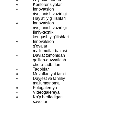
Konferensiyalar
Innovatsion
rivojlanish vazirligi
Hay'ati yig'ilishlari
Innovatsion
rivojlanish vazirligi
Ilmiy-texnik
kengash yig'ilishlari
Innovatsion
g'oyalar
ma'lumotlar bazasi
Davlat tomonidan
qo'llab-quvvatlash
chora-tadbirlari
Tadbirlar
Muvaffaqiyat tarixi
Dayjest va tahliliy
ma'lumotnoma
Fotogalereya
Videogalereya
Ko'p beriladigan
savollar