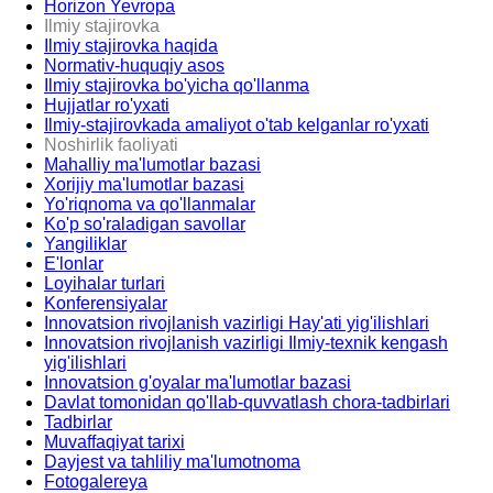
Horizon Yevropa
Ilmiy stajirovka
Ilmiy stajirovka haqida
Normativ-huquqiy asos
Ilmiy stajirovka bo'yicha qo'llanma
Hujjatlar ro'yxati
Ilmiy-stajirovkada amaliyot o'tab kelganlar ro'yxati
Noshirlik faoliyati
Mahalliy ma'lumotlar bazasi
Xorijiy ma'lumotlar bazasi
Yo'riqnoma va qo'llanmalar
Ko'p so'raladigan savollar
Yangiliklar
E'lonlar
Loyihalar turlari
Konferensiyalar
Innovatsion rivojlanish vazirligi Hay'ati yig'ilishlari
Innovatsion rivojlanish vazirligi Ilmiy-texnik kengash
yig'ilishlari
Innovatsion g'oyalar ma'lumotlar bazasi
Davlat tomonidan qo'llab-quvvatlash chora-tadbirlari
Tadbirlar
Muvaffaqiyat tarixi
Dayjest va tahliliy ma'lumotnoma
Fotogalereya