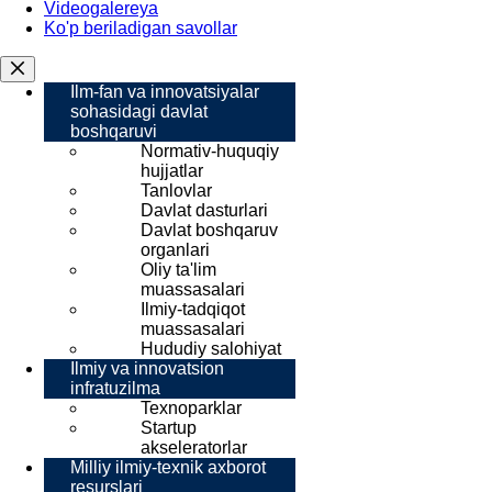
Videogalereya
Ko'p beriladigan savollar
Ilm-fan va innovatsiyalar
sohasidagi davlat
boshqaruvi
Normativ-huquqiy
hujjatlar
Tanlovlar
Davlat dasturlari
Davlat boshqaruv
organlari
Oliy ta'lim
muassasalari
Ilmiy-tadqiqot
muassasalari
Hududiy salohiyat
Ilmiy va innovatsion
infratuzilma
Texnoparklar
Startup
akseleratorlar
Milliy ilmiy-texnik axborot
resurslari