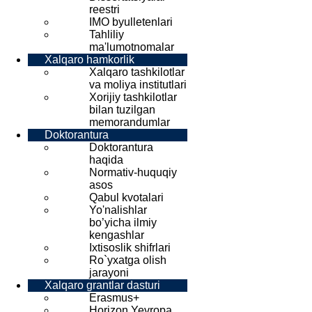
reestri
IMO byulletenlari
Tahliliy
ma'lumotnomalar
Xalqaro hamkorlik
Xalqaro tashkilotlar
va moliya institutlari
Xorijiy tashkilotlar
bilan tuzilgan
memorandumlar
Doktorantura
Doktorantura
haqida
Normativ-huquqiy
asos
Qabul kvotalari
Yo'nalishlar
bo’yicha ilmiy
kengashlar
Ixtisoslik shifrlari
Ro`yxatga olish
jarayoni
Xalqaro grantlar dasturi
Erasmus+
Horizon Yevropa