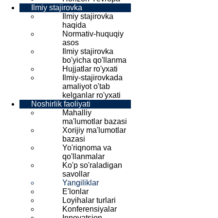
Ilmiy stajirovka
Ilmiy stajirovka
haqida
Normativ-huquqiy
asos
Ilmiy stajirovka
bo'yicha qo'llanma
Hujjatlar ro'yxati
Ilmiy-stajirovkada
amaliyot o'tab
kelganlar ro'yxati
Noshirlik faoliyati
Mahalliy
ma'lumotlar bazasi
Xorijiy ma'lumotlar
bazasi
Yo'riqnoma va
qo'llanmalar
Ko'p so'raladigan
savollar
Yangiliklar
E'lonlar
Loyihalar turlari
Konferensiyalar
Innovatsion