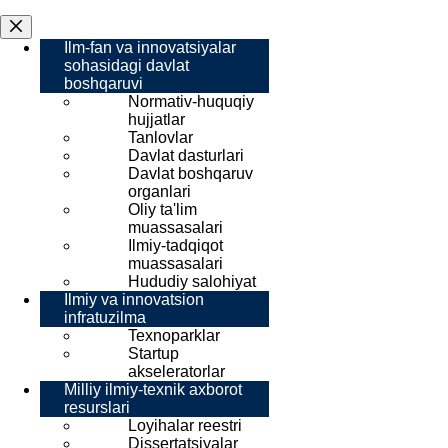
Ilm-fan va innovatsiyalar
sohasidagi davlat
boshqaruvi
Normativ-huquqiy
hujjatlar
Tanlovlar
Davlat dasturlari
Davlat boshqaruv
organlari
Oliy ta'lim
muassasalari
Ilmiy-tadqiqot
muassasalari
Hududiy salohiyat
Ilmiy va innovatsion
infratuzilma
Texnoparklar
Startup
akseleratorlar
Milliy ilmiy-texnik axborot
resurslari
Loyihalar reestri
Dissertatsiyalar