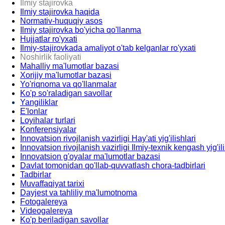
Ilmiy stajirovka
Ilmiy stajirovka haqida
Normativ-huquqiy asos
Ilmiy stajirovka bo'yicha qo'llanma
Hujjatlar ro'yxati
Ilmiy-stajirovkada amaliyot o'tab kelganlar ro'yxati
Noshirlik faoliyati
Mahalliy ma'lumotlar bazasi
Xorijiy ma'lumotlar bazasi
Yo'riqnoma va qo'llanmalar
Ko'p so'raladigan savollar
Yangiliklar
E'lonlar
Loyihalar turlari
Konferensiyalar
Innovatsion rivojlanish vazirligi Hay'ati yig'ilishlari
Innovatsion rivojlanish vazirligi Ilmiy-texnik kengash yig'ili
Innovatsion g'oyalar ma'lumotlar bazasi
Davlat tomonidan qo'llab-quvvatlash chora-tadbirlari
Tadbirlar
Muvaffaqiyat tarixi
Dayjest va tahliliy ma'lumotnoma
Fotogalereya
Videogalereya
Ko'p beriladigan savollar