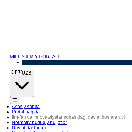
MILLIY ILMIY PORTALI
🇺🇿
UZB
Asosiy sahifa
Portal haqida
Ilm-fan va innovatsiyalar sohasidagi davlat boshqaruvi
Normativ-huquqiy hujjatlar
Davlat dasturlari