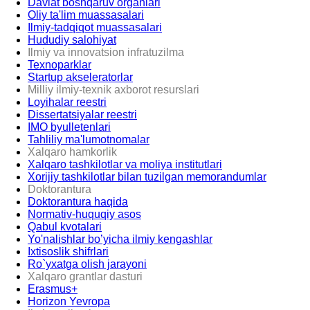
Davlat boshqaruv organlari
Oliy ta'lim muassasalari
Ilmiy-tadqiqot muassasalari
Hududiy salohiyat
Ilmiy va innovatsion infratuzilma
Texnoparklar
Startup akseleratorlar
Milliy ilmiy-texnik axborot resurslari
Loyihalar reestri
Dissertatsiyalar reestri
IMO byulletenlari
Tahliliy ma'lumotnomalar
Xalqaro hamkorlik
Xalqaro tashkilotlar va moliya institutlari
Xorijiy tashkilotlar bilan tuzilgan memorandumlar
Doktorantura
Doktorantura haqida
Normativ-huquqiy asos
Qabul kvotalari
Yo'nalishlar bo’yicha ilmiy kengashlar
Ixtisoslik shifrlari
Ro`yxatga olish jarayoni
Xalqaro grantlar dasturi
Erasmus+
Horizon Yevropa