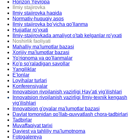
Horizon Yevropa
Ilmiy stajirovka
Ilmiy stajirovka haqida
Normativ-huquqiy asos
Ilmiy stajirovka bo'yicha qo'llanma
Hujjatlar ro'yxati
Ilmiy-stajirovkada amaliyot o'tab kelganlar ro'yxati
Noshirlik faoliyati
Mahalliy ma'lumotlar bazasi
Xorijiy ma'lumotlar bazasi
Yo'riqnoma va qo'llanmalar
Ko'p so'raladigan savollar
Yangiliklar
E'lonlar
Loyihalar turlari
Konferensiyalar
Innovatsion rivojlanish vazirligi Hay'ati yig'ilishlari
Innovatsion rivojlanish vazirligi Ilmiy-texnik kengash
yig'ilishlari
Innovatsion g'oyalar ma'lumotlar bazasi
Davlat tomonidan qo'llab-quvvatlash chora-tadbirlari
Tadbirlar
Muvaffaqiyat tarixi
Dayjest va tahliliy ma'lumotnoma
Fotogalereya