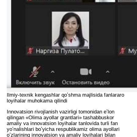
Ilmiy-texnik kengashlar qoʼshma majlisida fanlararo
loyihalar muhokama qilindi
Innovatsion rivojlanish vazirligi tomonidan eʼlon
qilingan «Olima ayollar grantlari» tashabbuskor
amaliy va innovatsion loyihalar tanlovida turli fan
yoʼnalishlari boʼyicha respublikamiz olima ayollari
oʼzlarining innovatsion va amaliy loyihalari bilan