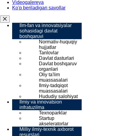
Videogalereya
Ko'p beriladigan savollar
Ilm-fan va innovatsiyalar
sohasidagi davlat
boshqaruvi
Normativ-huquqiy
hujjatlar
Tanlovlar
Davlat dasturlari
Davlat boshqaruv
organlari
Oliy ta'lim
muassasalari
Ilmiy-tadqiqot
muassasalari
Hududiy salohiyat
Ilmiy va innovatsion
infratuzilma
Texnoparklar
Startup
akseleratorlar
Milliy ilmiy-texnik axborot
resurslari