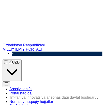
O'zbekiston Respublikasi
MILLIY ILMIY PORTALI
🇺🇿
UZB
Asosiy sahifa
Portal haqida
Ilm-fan va innovatsiyalar sohasidagi davlat boshqaruvi
Normativ-huquqiy hujjatlar