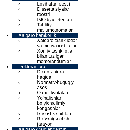
Loyihalar reestri
Dissertatsiyalar
reestri
IMO byulletenlari
Tahliliy
ma'lumotnomalar
Xalqaro hamkorlik
Xalqaro tashkilotlar
va moliya institutlari
Xorijiy tashkilotlar
bilan tuzilgan
memorandumlar
Doktorantura
Doktorantura
haqida
Normativ-huquqiy
asos
Qabul kvotalari
Yo'nalishlar
bo’yicha ilmiy
kengashlar
Ixtisoslik shifrlari
Ro`yxatga olish
jarayoni
Xalqaro grantlar dasturi