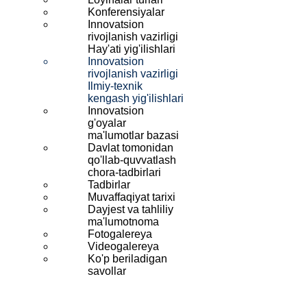
Konferensiyalar
Innovatsion
rivojlanish vazirligi
Hay'ati yig'ilishlari
Innovatsion
rivojlanish vazirligi
Ilmiy-texnik
kengash yig'ilishlari
Innovatsion
g'oyalar
ma'lumotlar bazasi
Davlat tomonidan
qo'llab-quvvatlash
chora-tadbirlari
Tadbirlar
Muvaffaqiyat tarixi
Dayjest va tahliliy
ma'lumotnoma
Fotogalereya
Videogalereya
Ko'p beriladigan
savollar