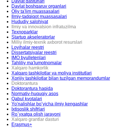
Davlat dasturlari
Davlat boshqaruv organlari
Oliy ta'lim muassasalari
Ilmiy-tadqiqot muassasalari
Hududiy salohiyat
Ilmiy va innovatsion infratuzilma
Texnoparklar
Startup akseleratorlar
Milliy ilmiy-texnik axborot resurslari
Loyihalar reestri
Dissertatsiyalar reestri
IMO byulletenlari
Tahliliy ma'lumotnomalar
Xalqaro hamkorlik
Xalqaro tashkilotlar va moliya institutlari
Xorijiy tashkilotlar bilan tuzilgan memorandumlar
Doktorantura
Doktorantura haqida
Normativ-huquqiy asos
Qabul kvotalari
Yo'nalishlar bo’yicha ilmiy kengashlar
Ixtisoslik shifrlari
Ro`yxatga olish jarayoni
Xalqaro grantlar dasturi
Erasmus+