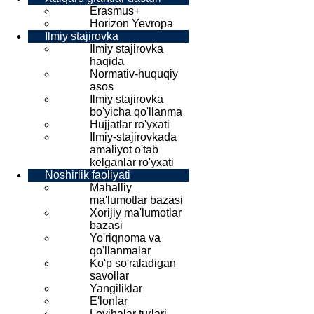
Erasmus+
Horizon Yevropa
Ilmiy stajirovka
Ilmiy stajirovka
haqida
Normativ-huquqiy
asos
Ilmiy stajirovka
bo'yicha qo'llanma
Hujjatlar ro'yxati
Ilmiy-stajirovkada
amaliyot o'tab
kelganlar ro'yxati
Noshirlik faoliyati
Mahalliy
ma'lumotlar bazasi
Xorijiy ma'lumotlar
bazasi
Yo'riqnoma va
qo'llanmalar
Ko'p so'raladigan
savollar
Yangiliklar
E'lonlar
Loyihalar turlari