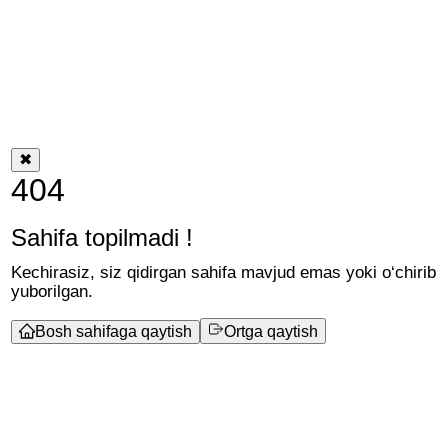
✖
404
Sahifa topilmadi !
Kechirasiz, siz qidirgan sahifa mavjud emas yoki o‘chirib
yuborilgan.
Bosh sahifaga qaytish
Ortga qaytish