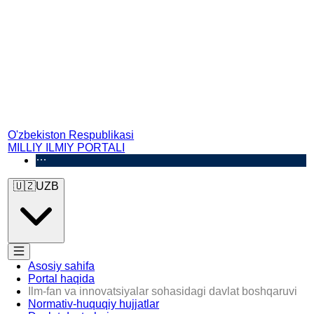
O'zbekiston Respublikasi
MILLIY ILMIY PORTALI
🇺🇿
UZB
Asosiy sahifa
Portal haqida
Ilm-fan va innovatsiyalar sohasidagi davlat boshqaruvi
Normativ-huquqiy hujjatlar