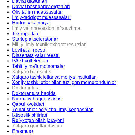
Davlat dasturlari
Davlat boshqaruv organlari
Oliy ta'lim muassasalari
Ilmiy-tadqiqot muassasalari
Hududiy salohiyat
Ilmiy va innovatsion infratuzilma
Texnoparklar
Startup akseleratorlar
Milliy ilmiy-texnik axborot resurslari
Loyihalar reestri
Dissertatsiyalar reestri
IMO byulletenlari
Tahliliy ma'lumotnomalar
Xalqaro hamkorlik
Xalqaro tashkilotlar va moliya institutlari
Xorijiy tashkilotlar bilan tuzilgan memorandumlar
Doktorantura
Doktorantura haqida
Normativ-huquqiy asos
Qabul kvotalari
Yo'nalishlar bo’yicha ilmiy kengashlar
Ixtisoslik shifrlari
Ro`yxatga olish jarayoni
Xalqaro grantlar dasturi
Erasmus+