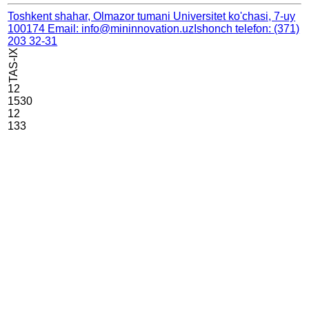
Toshkent shahar, Olmazor tumani Universitet ko'chasi, 7-uy
100174
Email: info@mininnovation.uz
Ishonch telefon: (371)
203 32-31
TAS-IX
12
1530
12
133