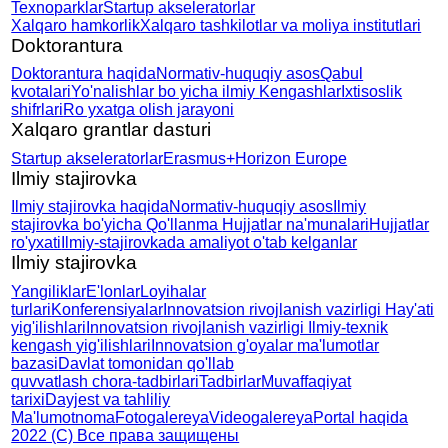
Texnoparklar
Startup akseleratorlar
Xalqaro hamkorlik
Xalqaro tashkilotlar va moliya institutlari
Doktorantura
Doktorantura haqida
Normativ-huquqiy asos
Qabul
kvotalari
Yo'nalishlar bo yicha ilmiy
Kengashlar
Ixtisoslik
shifrlari
Ro yxatga olish jarayoni
Xalqaro grantlar dasturi
Startup akseleratorlar
Erasmus+
Horizon Europe
Ilmiy stajirovka
Ilmiy stajirovka haqida
Normativ-huquqiy asos
Ilmiy
stajirovka bo'yicha
Qo'llanma
Hujjatlar na'munalari
Hujjatlar
ro'yxati
Ilmiy-stajirovkada amaliyot
o'tab kelganlar
Ilmiy stajirovka
Yangiliklar
E'lonlar
Loyihalar
turlari
Konferensiyalar
Innovatsion rivojlanish
vazirligi Hay'ati
yig'ilishlari
Innovatsion rivojlanish
vazirligi Ilmiy-texnik
kengash
yig'ilishlari
Innovatsion g'oyalar
ma'lumotlar
bazasi
Davlat tomonidan qo'llab
quvvatlash chora-tadbirlari
Tadbirlar
Muvaffaqiyat
tarixi
Dayjest va tahliliy
Ma'lumotnoma
Fotogalereya
Videogalereya
Portal haqida
2022 (C) Все права защищены