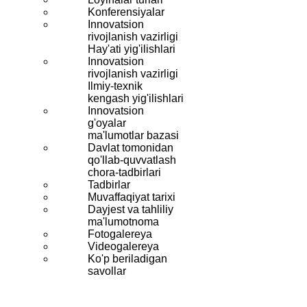
Konferensiyalar
Innovatsion
rivojlanish vazirligi
Hay'ati yig'ilishlari
Innovatsion
rivojlanish vazirligi
Ilmiy-texnik
kengash yig'ilishlari
Innovatsion
g'oyalar
ma'lumotlar bazasi
Davlat tomonidan
qo'llab-quvvatlash
chora-tadbirlari
Tadbirlar
Muvaffaqiyat tarixi
Dayjest va tahliliy
ma'lumotnoma
Fotogalereya
Videogalereya
Ko'p beriladigan
savollar