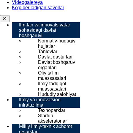
Videogalereya
Ko'p beriladigan savollar
Ilm-fan va innovatsiyalar
sohasidagi davlat
boshqaruvi
Normativ-huquqiy
hujjatlar
Tanlovlar
Davlat dasturlari
Davlat boshqaruv
organlari
Oliy ta'lim
muassasalari
Ilmiy-tadqiqot
muassasalari
Hududiy salohiyat
Ilmiy va innovatsion
infratuzilma
Texnoparklar
Startup
akseleratorlar
Milliy ilmiy-texnik axborot
resurslari