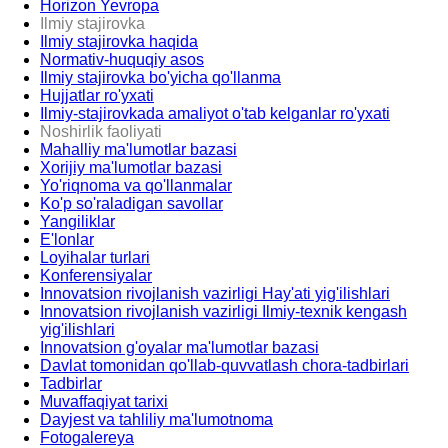
Horizon Yevropa
Ilmiy stajirovka
Ilmiy stajirovka haqida
Normativ-huquqiy asos
Ilmiy stajirovka bo'yicha qo'llanma
Hujjatlar ro'yxati
Ilmiy-stajirovkada amaliyot o'tab kelganlar ro'yxati
Noshirlik faoliyati
Mahalliy ma'lumotlar bazasi
Xorijiy ma'lumotlar bazasi
Yo'riqnoma va qo'llanmalar
Ko'p so'raladigan savollar
Yangiliklar
E'lonlar
Loyihalar turlari
Konferensiyalar
Innovatsion rivojlanish vazirligi Hay'ati yig'ilishlari
Innovatsion rivojlanish vazirligi Ilmiy-texnik kengash
yig'ilishlari
Innovatsion g'oyalar ma'lumotlar bazasi
Davlat tomonidan qo'llab-quvvatlash chora-tadbirlari
Tadbirlar
Muvaffaqiyat tarixi
Dayjest va tahliliy ma'lumotnoma
Fotogalereya