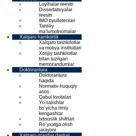
Loyihalar reestri
Dissertatsiyalar
reestri
IMO byulletenlari
Tahliliy
ma'lumotnomalar
Xalqaro hamkorlik
Xalqaro tashkilotlar
va moliya institutlari
Xorijiy tashkilotlar
bilan tuzilgan
memorandumlar
Doktorantura
Doktorantura
haqida
Normativ-huquqiy
asos
Qabul kvotalari
Yo'nalishlar
bo’yicha ilmiy
kengashlar
Ixtisoslik shifrlari
Ro`yxatga olish
jarayoni
Xalqaro grantlar dasturi