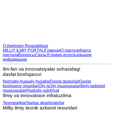
O'zbekiston Respublikasi
MILLIY ILMIY PORTALI
Главная
О портале
Карта
портала
Вопросы
Связь
Условия использования
информации
Ilm-fan va innovatsiyalar sohasidagi
davlat boshqaruvi
Normativ-huquqiy hujjatlar
Davlat dasturlari
Davlat
boshqaruv organlari
Oliy ta'lim muassasalari
Ilmiy-tadqiqot
muassasalari
Hududiy salohiyat
Ilmiy va innovatsion infratuzilma
Texnoparklar
Startup akseleratorlar
Milliy ilmiy texnik axborot resurslari