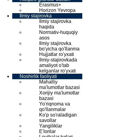
Erasmus+
Horizon Yevropa
Ilmiy stajirovka
Ilmiy stajirovka
haqida
Normativ-huquqiy
asos
Ilmiy stajirovka
bo'yicha qo'llanma
Hujjatlar ro'yxati
Ilmiy-stajirovkada
amaliyot o'tab
kelganlar ro'yxati
Noshirlik faoliyati
Mahalliy
ma'lumotlar bazasi
Xorijiy ma'lumotlar
bazasi
Yo'riqnoma va
qo'llanmalar
Ko'p so'raladigan
savollar
Yangiliklar
E'lonlar
Loyihalar turlari