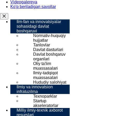
Videogalereya
Ko'p beriladigan savollar
Ilm-fan va innovatsiyalar
sohasidagi davlat
boshqaruvi
Normativ-huquqiy
hujjatlar
Tanlovlar
Davlat dasturlari
Davlat boshqaruv
organlari
Oliy ta'lim
muassasalari
Ilmiy-tadqiqot
muassasalari
Hududiy salohiyat
Ilmiy va innovatsion
infratuzilma
Texnoparklar
Startup
akseleratorlar
Milliy ilmiy-texnik axborot
resurslari