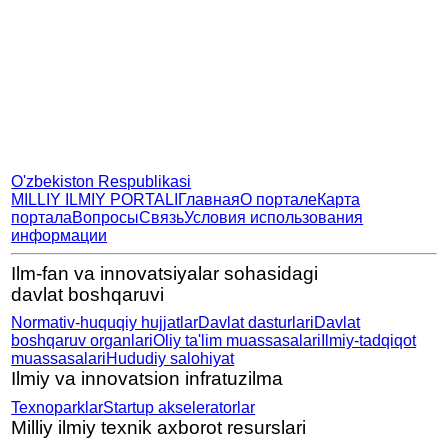
O'zbekiston Respublikasi
MILLIY ILMIY PORTALI
Главная
О портале
Карта
портала
Вопросы
Связь
Условия использования
информации
Ilm-fan va innovatsiyalar sohasidagi
davlat boshqaruvi
Normativ-huquqiy hujjatlar
Davlat dasturlari
Davlat
boshqaruv organlari
Oliy ta'lim muassasalari
Ilmiy-tadqiqot
muassasalari
Hududiy salohiyat
Ilmiy va innovatsion infratuzilma
Texnoparklar
Startup akseleratorlar
Milliy ilmiy texnik axborot resurslari