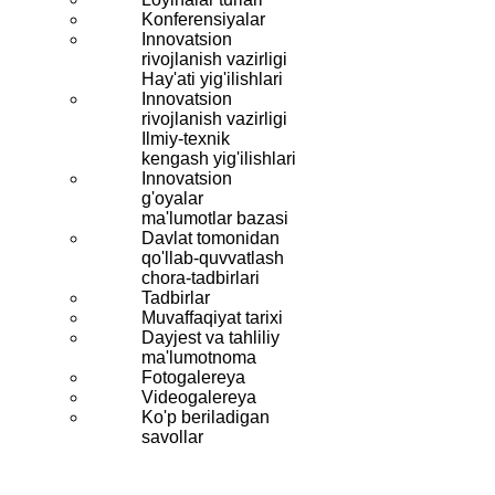
Konferensiyalar
Innovatsion
rivojlanish vazirligi
Hay'ati yig'ilishlari
Innovatsion
rivojlanish vazirligi
Ilmiy-texnik
kengash yig'ilishlari
Innovatsion
g'oyalar
ma'lumotlar bazasi
Davlat tomonidan
qo'llab-quvvatlash
chora-tadbirlari
Tadbirlar
Muvaffaqiyat tarixi
Dayjest va tahliliy
ma'lumotnoma
Fotogalereya
Videogalereya
Ko'p beriladigan
savollar