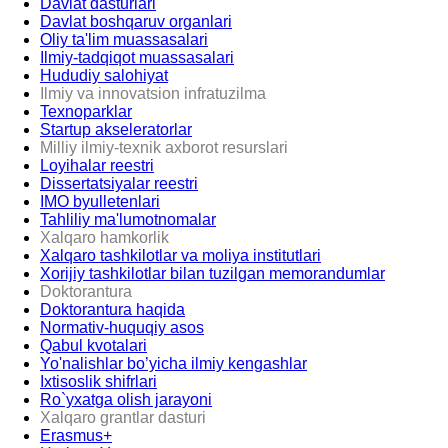
Davlat dasturlari
Davlat boshqaruv organlari
Oliy ta'lim muassasalari
Ilmiy-tadqiqot muassasalari
Hududiy salohiyat
Ilmiy va innovatsion infratuzilma
Texnoparklar
Startup akseleratorlar
Milliy ilmiy-texnik axborot resurslari
Loyihalar reestri
Dissertatsiyalar reestri
IMO byulletenlari
Tahliliy ma'lumotnomalar
Xalqaro hamkorlik
Xalqaro tashkilotlar va moliya institutlari
Xorijiy tashkilotlar bilan tuzilgan memorandumlar
Doktorantura
Doktorantura haqida
Normativ-huquqiy asos
Qabul kvotalari
Yo'nalishlar bo’yicha ilmiy kengashlar
Ixtisoslik shifrlari
Ro`yxatga olish jarayoni
Xalqaro grantlar dasturi
Erasmus+