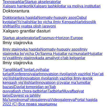
Texnoparklar
Startup akseleratorlar
Xalqaro hamkorlik
Xalqaro tashkilotlar va moliya institutlari
Doktorantura
Doktorantura haqida
Normativ-huquqiy asos
Qabul
kvotalari
Yo'nalishlar bo yicha ilmiy
Kengashlar
Ixtisoslik
shifrlari
Ro yxatga olish jarayoni
Xalqaro grantlar dasturi
Startup akseleratorlar
Erasmus+
Horizon Europe
Ilmiy stajirovka
Ilmiy stajirovka haqida
Normativ-huquqiy asos
Ilmiy
stajirovka bo'yicha
Qo'llanma
Hujjatlar na'munalari
Hujjatlar
ro'yxati
Ilmiy-stajirovkada amaliyot
o'tab kelganlar
Ilmiy stajirovka
Yangiliklar
E'lonlar
Loyihalar
turlari
Konferensiyalar
Innovatsion rivojlanish
vazirligi Hay'ati
yig'ilishlari
Innovatsion rivojlanish
vazirligi Ilmiy-texnik
kengash
yig'ilishlari
Innovatsion g'oyalar
ma'lumotlar
bazasi
Davlat tomonidan qo'llab
quvvatlash chora-tadbirlari
Tadbirlar
Muvaffaqiyat
tarixi
Dayjest va tahliliy
Ma'lumotnoma
Fotogalereya
Videogalereya
Portal haqida
2022 (C) Все права защищены