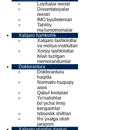
Loyihalar reestri
Dissertatsiyalar
reestri
IMO byulletenlari
Tahliliy
ma'lumotnomalar
Xalqaro hamkorlik
Xalqaro tashkilotlar
va moliya institutlari
Xorijiy tashkilotlar
bilan tuzilgan
memorandumlar
Doktorantura
Doktorantura
haqida
Normativ-huquqiy
asos
Qabul kvotalari
Yo'nalishlar
bo’yicha ilmiy
kengashlar
Ixtisoslik shifrlari
Ro`yxatga olish
jarayoni
Xalqaro grantlar dasturi