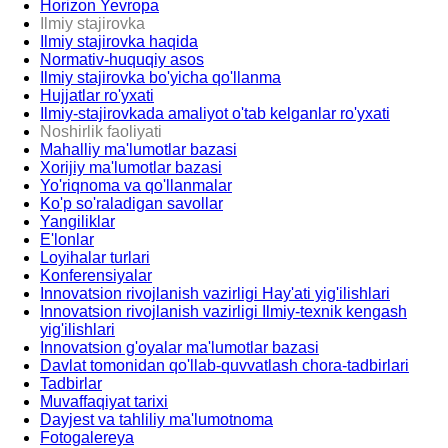
Horizon Yevropa
Ilmiy stajirovka
Ilmiy stajirovka haqida
Normativ-huquqiy asos
Ilmiy stajirovka bo'yicha qo'llanma
Hujjatlar ro'yxati
Ilmiy-stajirovkada amaliyot o'tab kelganlar ro'yxati
Noshirlik faoliyati
Mahalliy ma'lumotlar bazasi
Xorijiy ma'lumotlar bazasi
Yo'riqnoma va qo'llanmalar
Ko'p so'raladigan savollar
Yangiliklar
E'lonlar
Loyihalar turlari
Konferensiyalar
Innovatsion rivojlanish vazirligi Hay'ati yig'ilishlari
Innovatsion rivojlanish vazirligi Ilmiy-texnik kengash
yig'ilishlari
Innovatsion g'oyalar ma'lumotlar bazasi
Davlat tomonidan qo'llab-quvvatlash chora-tadbirlari
Tadbirlar
Muvaffaqiyat tarixi
Dayjest va tahliliy ma'lumotnoma
Fotogalereya