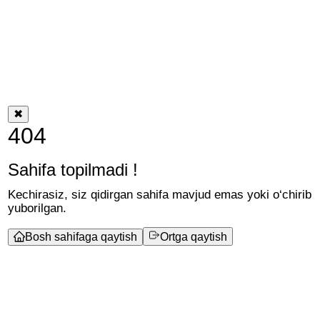
✖
404
Sahifa topilmadi !
Kechirasiz, siz qidirgan sahifa mavjud emas yoki o‘chirib
yuborilgan.
Bosh sahifaga qaytish
Ortga qaytish