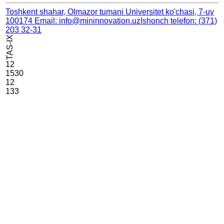
Toshkent shahar, Olmazor tumani Universitet ko'chasi, 7-uy
100174
Email: info@mininnovation.uz
Ishonch telefon: (371)
203 32-31
TAS-IX
12
1530
12
133