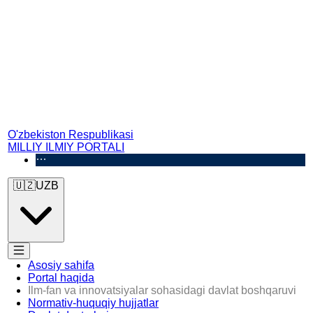
O'zbekiston Respublikasi
MILLIY ILMIY PORTALI
🇺🇿
UZB
Asosiy sahifa
Portal haqida
Ilm-fan va innovatsiyalar sohasidagi davlat boshqaruvi
Normativ-huquqiy hujjatlar