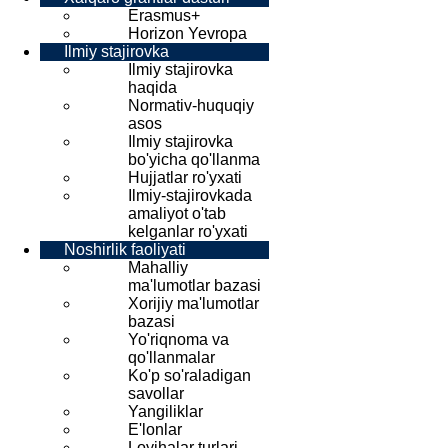
Erasmus+
Horizon Yevropa
Ilmiy stajirovka
Ilmiy stajirovka
haqida
Normativ-huquqiy
asos
Ilmiy stajirovka
bo'yicha qo'llanma
Hujjatlar ro'yxati
Ilmiy-stajirovkada
amaliyot o'tab
kelganlar ro'yxati
Noshirlik faoliyati
Mahalliy
ma'lumotlar bazasi
Xorijiy ma'lumotlar
bazasi
Yo'riqnoma va
qo'llanmalar
Ko'p so'raladigan
savollar
Yangiliklar
E'lonlar
Loyihalar turlari