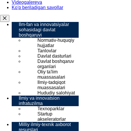
Videogalereya
Ko'p beriladigan savollar
Ilm-fan va innovatsiyalar
sohasidagi davlat
boshqaruvi
Normativ-huquqiy
hujjatlar
Tanlovlar
Davlat dasturlari
Davlat boshqaruv
organlari
Oliy ta'lim
muassasalari
Ilmiy-tadqiqot
muassasalari
Hududiy salohiyat
Ilmiy va innovatsion
infratuzilma
Texnoparklar
Startup
akseleratorlar
Milliy ilmiy-texnik axborot
resurslari