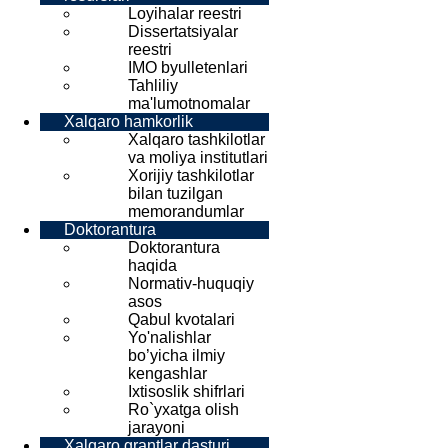
Loyihalar reestri
Dissertatsiyalar
reestri
IMO byulletenlari
Tahliliy
ma'lumotnomalar
Xalqaro hamkorlik
Xalqaro tashkilotlar
va moliya institutlari
Xorijiy tashkilotlar
bilan tuzilgan
memorandumlar
Doktorantura
Doktorantura
haqida
Normativ-huquqiy
asos
Qabul kvotalari
Yo'nalishlar
bo’yicha ilmiy
kengashlar
Ixtisoslik shifrlari
Ro`yxatga olish
jarayoni
Xalqaro grantlar dasturi