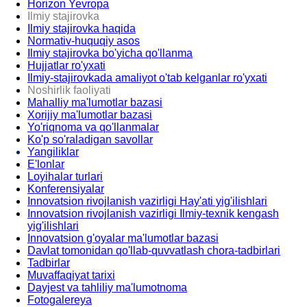
Horizon Yevropa
Ilmiy stajirovka
Ilmiy stajirovka haqida
Normativ-huquqiy asos
Ilmiy stajirovka bo'yicha qo'llanma
Hujjatlar ro'yxati
Ilmiy-stajirovkada amaliyot o'tab kelganlar ro'yxati
Noshirlik faoliyati
Mahalliy ma'lumotlar bazasi
Xorijiy ma'lumotlar bazasi
Yo'riqnoma va qo'llanmalar
Ko'p so'raladigan savollar
Yangiliklar
E'lonlar
Loyihalar turlari
Konferensiyalar
Innovatsion rivojlanish vazirligi Hay'ati yig'ilishlari
Innovatsion rivojlanish vazirligi Ilmiy-texnik kengash
yig'ilishlari
Innovatsion g'oyalar ma'lumotlar bazasi
Davlat tomonidan qo'llab-quvvatlash chora-tadbirlari
Tadbirlar
Muvaffaqiyat tarixi
Dayjest va tahliliy ma'lumotnoma
Fotogalereya