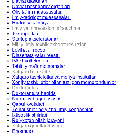
Davlat dasturlari
Davlat boshqaruv organlari
Oliy ta'lim muassasalari
Ilmiy-tadqiqot muassasalari
Hududiy salohiyat
Ilmiy va innovatsion infratuzilma
Texnoparklar
Startup akseleratorlar
Milliy ilmiy-texnik axborot resurslari
Loyihalar reestri
Dissertatsiyalar reestri
IMO byulletenlari
Tahliliy ma'lumotnomalar
Xalqaro hamkorlik
Xalqaro tashkilotlar va moliya institutlari
Xorijiy tashkilotlar bilan tuzilgan memorandumlar
Doktorantura
Doktorantura haqida
Normativ-huquqiy asos
Qabul kvotalari
Yo'nalishlar bo’yicha ilmiy kengashlar
Ixtisoslik shifrlari
Ro`yxatga olish jarayoni
Xalqaro grantlar dasturi
Erasmus+