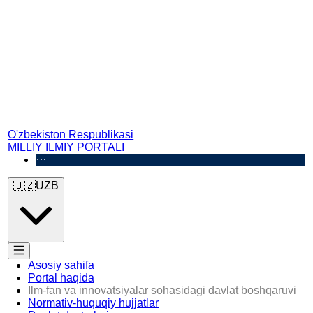
O'zbekiston Respublikasi
MILLIY ILMIY PORTALI
🇺🇿
UZB
Asosiy sahifa
Portal haqida
Ilm-fan va innovatsiyalar sohasidagi davlat boshqaruvi
Normativ-huquqiy hujjatlar