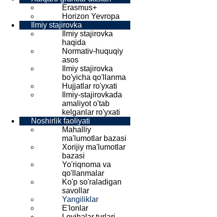
Erasmus+
Horizon Yevropa
Ilmiy stajirovka
Ilmiy stajirovka
haqida
Normativ-huquqiy
asos
Ilmiy stajirovka
bo'yicha qo'llanma
Hujjatlar ro'yxati
Ilmiy-stajirovkada
amaliyot o'tab
kelganlar ro'yxati
Noshirlik faoliyati
Mahalliy
ma'lumotlar bazasi
Xorijiy ma'lumotlar
bazasi
Yo'riqnoma va
qo'llanmalar
Ko'p so'raladigan
savollar
Yangiliklar
E'lonlar
Loyihalar turlari