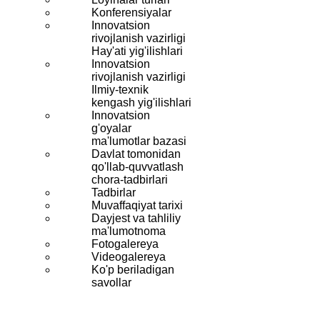
Konferensiyalar
Innovatsion
rivojlanish vazirligi
Hay'ati yig'ilishlari
Innovatsion
rivojlanish vazirligi
Ilmiy-texnik
kengash yig'ilishlari
Innovatsion
g'oyalar
ma'lumotlar bazasi
Davlat tomonidan
qo'llab-quvvatlash
chora-tadbirlari
Tadbirlar
Muvaffaqiyat tarixi
Dayjest va tahliliy
ma'lumotnoma
Fotogalereya
Videogalereya
Ko'p beriladigan
savollar