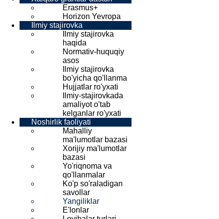
Erasmus+
Horizon Yevropa
Ilmiy stajirovka
Ilmiy stajirovka
haqida
Normativ-huquqiy
asos
Ilmiy stajirovka
bo'yicha qo'llanma
Hujjatlar ro'yxati
Ilmiy-stajirovkada
amaliyot o'tab
kelganlar ro'yxati
Noshirlik faoliyati
Mahalliy
ma'lumotlar bazasi
Xorijiy ma'lumotlar
bazasi
Yo'riqnoma va
qo'llanmalar
Ko'p so'raladigan
savollar
Yangiliklar
E'lonlar
Loyihalar turlari