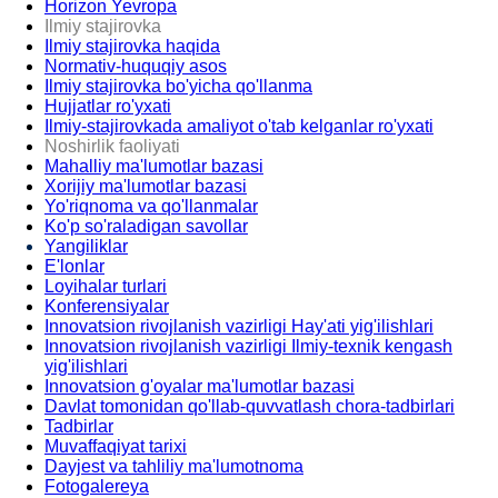
Horizon Yevropa
Ilmiy stajirovka
Ilmiy stajirovka haqida
Normativ-huquqiy asos
Ilmiy stajirovka bo'yicha qo'llanma
Hujjatlar ro'yxati
Ilmiy-stajirovkada amaliyot o'tab kelganlar ro'yxati
Noshirlik faoliyati
Mahalliy ma'lumotlar bazasi
Xorijiy ma'lumotlar bazasi
Yo'riqnoma va qo'llanmalar
Ko'p so'raladigan savollar
Yangiliklar
E'lonlar
Loyihalar turlari
Konferensiyalar
Innovatsion rivojlanish vazirligi Hay'ati yig'ilishlari
Innovatsion rivojlanish vazirligi Ilmiy-texnik kengash
yig'ilishlari
Innovatsion g'oyalar ma'lumotlar bazasi
Davlat tomonidan qo'llab-quvvatlash chora-tadbirlari
Tadbirlar
Muvaffaqiyat tarixi
Dayjest va tahliliy ma'lumotnoma
Fotogalereya