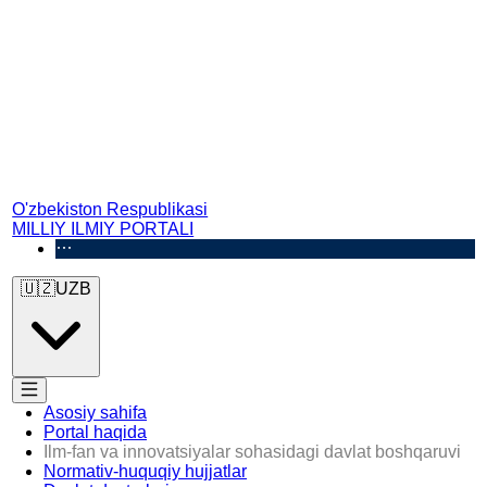
O'zbekiston Respublikasi
MILLIY ILMIY PORTALI
🇺🇿
UZB
Asosiy sahifa
Portal haqida
Ilm-fan va innovatsiyalar sohasidagi davlat boshqaruvi
Normativ-huquqiy hujjatlar