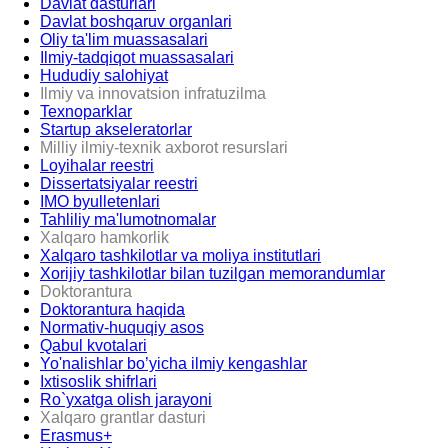
Davlat dasturlari
Davlat boshqaruv organlari
Oliy ta'lim muassasalari
Ilmiy-tadqiqot muassasalari
Hududiy salohiyat
Ilmiy va innovatsion infratuzilma
Texnoparklar
Startup akseleratorlar
Milliy ilmiy-texnik axborot resurslari
Loyihalar reestri
Dissertatsiyalar reestri
IMO byulletenlari
Tahliliy ma'lumotnomalar
Xalqaro hamkorlik
Xalqaro tashkilotlar va moliya institutlari
Xorijiy tashkilotlar bilan tuzilgan memorandumlar
Doktorantura
Doktorantura haqida
Normativ-huquqiy asos
Qabul kvotalari
Yo'nalishlar bo’yicha ilmiy kengashlar
Ixtisoslik shifrlari
Ro`yxatga olish jarayoni
Xalqaro grantlar dasturi
Erasmus+