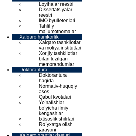
Loyihalar reestri
Dissertatsiyalar
reestri
IMO byulletenlari
Tahliliy
ma'lumotnomalar
Xalqaro hamkorlik
Xalqaro tashkilotlar
va moliya institutlari
Xorijiy tashkilotlar
bilan tuzilgan
memorandumlar
Doktorantura
Doktorantura
haqida
Normativ-huquqiy
asos
Qabul kvotalari
Yo'nalishlar
bo’yicha ilmiy
kengashlar
Ixtisoslik shifrlari
Ro`yxatga olish
jarayoni
Xalqaro grantlar dasturi