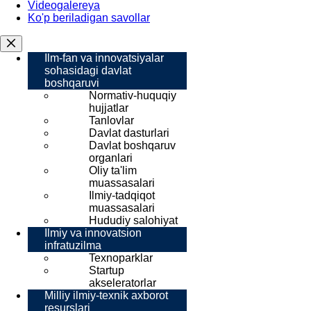
Videogalereya
Ko'p beriladigan savollar
Ilm-fan va innovatsiyalar
sohasidagi davlat
boshqaruvi
Normativ-huquqiy
hujjatlar
Tanlovlar
Davlat dasturlari
Davlat boshqaruv
organlari
Oliy ta'lim
muassasalari
Ilmiy-tadqiqot
muassasalari
Hududiy salohiyat
Ilmiy va innovatsion
infratuzilma
Texnoparklar
Startup
akseleratorlar
Milliy ilmiy-texnik axborot
resurslari