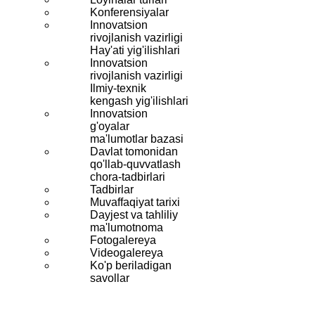
Konferensiyalar
Innovatsion
rivojlanish vazirligi
Hay'ati yig'ilishlari
Innovatsion
rivojlanish vazirligi
Ilmiy-texnik
kengash yig'ilishlari
Innovatsion
g'oyalar
ma'lumotlar bazasi
Davlat tomonidan
qo'llab-quvvatlash
chora-tadbirlari
Tadbirlar
Muvaffaqiyat tarixi
Dayjest va tahliliy
ma'lumotnoma
Fotogalereya
Videogalereya
Ko'p beriladigan
savollar