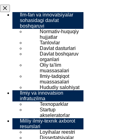
Ilm-fan va innovatsiyalar
sohasidagi davlat
boshqaruvi
Normativ-huquqiy
hujjatlar
Tanlovlar
Davlat dasturlari
Davlat boshqaruv
organlari
Oliy ta'lim
muassasalari
Ilmiy-tadqiqot
muassasalari
Hududiy salohiyat
Ilmiy va innovatsion
infratuzilma
Texnoparklar
Startup
akseleratorlar
Milliy ilmiy-texnik axborot
resurslari
Loyihalar reestri
Dissertatsiyalar