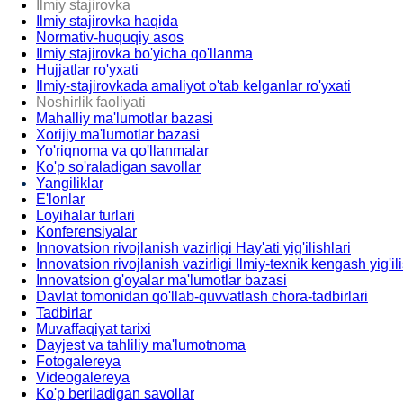
Ilmiy stajirovka
Ilmiy stajirovka haqida
Normativ-huquqiy asos
Ilmiy stajirovka bo'yicha qo'llanma
Hujjatlar ro'yxati
Ilmiy-stajirovkada amaliyot o'tab kelganlar ro'yxati
Noshirlik faoliyati
Mahalliy ma'lumotlar bazasi
Xorijiy ma'lumotlar bazasi
Yo'riqnoma va qo'llanmalar
Ko'p so'raladigan savollar
Yangiliklar
E'lonlar
Loyihalar turlari
Konferensiyalar
Innovatsion rivojlanish vazirligi Hay'ati yig'ilishlari
Innovatsion rivojlanish vazirligi Ilmiy-texnik kengash yig'ili
Innovatsion g'oyalar ma'lumotlar bazasi
Davlat tomonidan qo'llab-quvvatlash chora-tadbirlari
Tadbirlar
Muvaffaqiyat tarixi
Dayjest va tahliliy ma'lumotnoma
Fotogalereya
Videogalereya
Ko'p beriladigan savollar