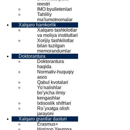
reestri
IMO byulletenlari
Tahliliy
ma'lumotnomalar
Xalqaro hamkorlik
Xalqaro tashkilotlar
va moliya institutlari
Xorijiy tashkilotlar
bilan tuzilgan
memorandumlar
Doktorantura
Doktorantura
haqida
Normativ-huquqiy
asos
Qabul kvotalari
Yo'nalishlar
bo’yicha ilmiy
kengashlar
Ixtisoslik shifrlari
Ro`yxatga olish
jarayoni
Xalqaro grantlar dasturi
Erasmus+
Horizon Yevropa