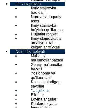
Ilmiy stajirovka
Ilmiy stajirovka
haqida
Normativ-huquqiy
asos
Ilmiy stajirovka
bo'yicha qo'llanma
Hujjatlar ro'yxati
Ilmiy-stajirovkada
amaliyot o'tab
kelganlar ro'yxati
Noshirlik faoliyati
Mahalliy
ma'lumotlar bazasi
Xorijiy ma'lumotlar
bazasi
Yo'riqnoma va
qo'llanmalar
Ko'p so'raladigan
savollar
Yangiliklar
E'lonlar
Loyihalar turlari
Konferensiyalar
Innovatsion