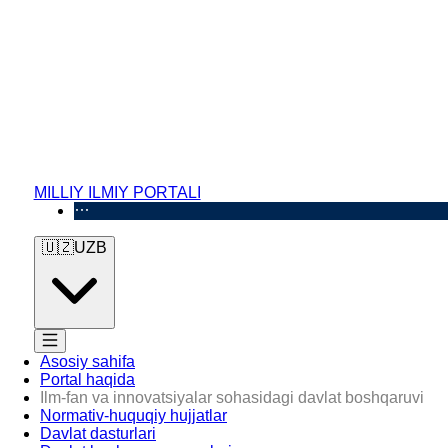
MILLIY ILMIY PORTALI
🇺🇿
UZB
Asosiy sahifa
Portal haqida
Ilm-fan va innovatsiyalar sohasidagi davlat boshqaruvi
Normativ-huquqiy hujjatlar
Davlat dasturlari