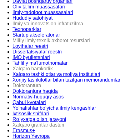
Davlat boshqaruv organlari
Oliy ta'lim muassasalari
Ilmiy-tadqiqot muassasalari
Hududiy salohiyat
Ilmiy va innovatsion infratuzilma
Texnoparklar
Startup akseleratorlar
Milliy ilmiy-texnik axborot resurslari
Loyihalar reestri
Dissertatsiyalar reestri
IMO byulletenlari
Tahliliy ma'lumotnomalar
Xalqaro hamkorlik
Xalqaro tashkilotlar va moliya institutlari
Xorijiy tashkilotlar bilan tuzilgan memorandumlar
Doktorantura
Doktorantura haqida
Normativ-huquqiy asos
Qabul kvotalari
Yo'nalishlar bo’yicha ilmiy kengashlar
Ixtisoslik shifrlari
Ro`yxatga olish jarayoni
Xalqaro grantlar dasturi
Erasmus+
Horizon Yevropa