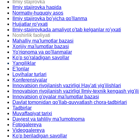
Ilmiy stajirovka
Ilmiy stajirovka haqida
Normativ-huquqiy asos
Ilmiy stajirovka bo'yicha qo'llanma
Hujjatlar ro'yxati
Ilmiy-stajirovkada amaliyot o'tab kelganlar ro'yxati
Noshirlik faoliyati
Mahalliy ma'lumotlar bazasi
Xorijiy ma'lumotlar bazasi
Yo'riqnoma va qo'llanmalar
Ko'p so'raladigan savollar
Yangiliklar
E'lonlar
Loyihalar turlari
Konferensiyalar
Innovatsion rivojlanish vazirligi Hay'ati yig'ilishlari
Innovatsion rivojlanish vazirligi Ilmiy-texnik kengash yig'ili
Innovatsion g'oyalar ma'lumotlar bazasi
Davlat tomonidan qo'llab-quvvatlash chora-tadbirlari
Tadbirlar
Muvaffaqiyat tarixi
Dayjest va tahliliy ma'lumotnoma
Fotogalereya
Videogalereya
Ko'p beriladigan savollar