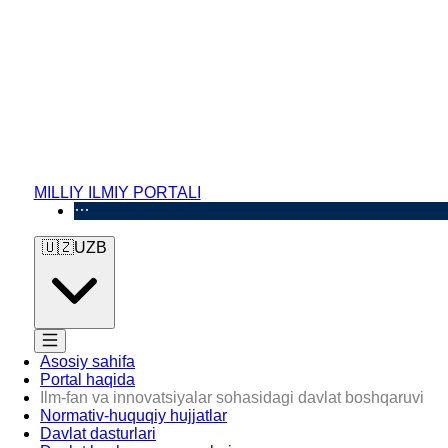
MILLIY ILMIY PORTALI
🇺🇿
UZB
Asosiy sahifa
Portal haqida
Ilm-fan va innovatsiyalar sohasidagi davlat boshqaruvi
Normativ-huquqiy hujjatlar
Davlat dasturlari