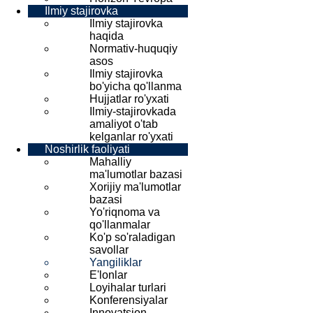
Ilmiy stajirovka
Ilmiy stajirovka
haqida
Normativ-huquqiy
asos
Ilmiy stajirovka
bo'yicha qo'llanma
Hujjatlar ro'yxati
Ilmiy-stajirovkada
amaliyot o'tab
kelganlar ro'yxati
Noshirlik faoliyati
Mahalliy
ma'lumotlar bazasi
Xorijiy ma'lumotlar
bazasi
Yo'riqnoma va
qo'llanmalar
Ko'p so'raladigan
savollar
Yangiliklar
E'lonlar
Loyihalar turlari
Konferensiyalar
Innovatsion