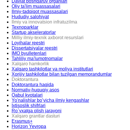
Davlat boshqaruv organlari
Oliy ta'lim muassasalari
Ilmiy-tadqiqot muassasalari
Hududiy salohiyat
Ilmiy va innovatsion infratuzilma
Texnoparklar
Startup akseleratorlar
Milliy ilmiy-texnik axborot resurslari
Loyihalar reestri
Dissertatsiyalar reestri
IMO byulletenlari
Tahliliy ma'lumotnomalar
Xalqaro hamkorlik
Xalqaro tashkilotlar va moliya institutlari
Xorijiy tashkilotlar bilan tuzilgan memorandumlar
Doktorantura
Doktorantura haqida
Normativ-huquqiy asos
Qabul kvotalari
Yo'nalishlar bo’yicha ilmiy kengashlar
Ixtisoslik shifrlari
Ro`yxatga olish jarayoni
Xalqaro grantlar dasturi
Erasmus+
Horizon Yevropa