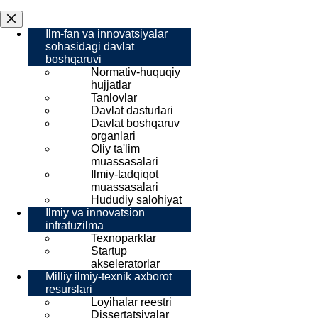
Ilm-fan va innovatsiyalar
sohasidagi davlat
boshqaruvi
Normativ-huquqiy
hujjatlar
Tanlovlar
Davlat dasturlari
Davlat boshqaruv
organlari
Oliy ta'lim
muassasalari
Ilmiy-tadqiqot
muassasalari
Hududiy salohiyat
Ilmiy va innovatsion
infratuzilma
Texnoparklar
Startup
akseleratorlar
Milliy ilmiy-texnik axborot
resurslari
Loyihalar reestri
Dissertatsiyalar