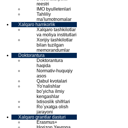
reestri
IMO byulletenlari
Tahliliy
ma'lumotnomalar
Xalqaro hamkorlik
Xalqaro tashkilotlar
va moliya institutlari
Xorijiy tashkilotlar
bilan tuzilgan
memorandumlar
Doktorantura
Doktorantura
haqida
Normativ-huquqiy
asos
Qabul kvotalari
Yo'nalishlar
bo’yicha ilmiy
kengashlar
Ixtisoslik shifrlari
Ro`yxatga olish
jarayoni
Xalqaro grantlar dasturi
Erasmus+
Horizon Yevropa